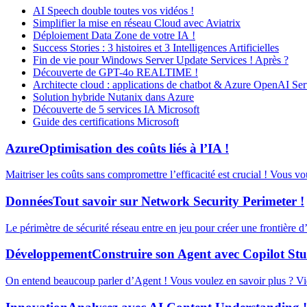
AI Speech double toutes vos vidéos !
Simplifier la mise en réseau Cloud avec Aviatrix
Déploiement Data Zone de votre IA !
Success Stories : 3 histoires et 3 Intelligences Artificielles
Fin de vie pour Windows Server Update Services ! Après ?
Découverte de GPT-4o REALTIME !
Architecte cloud : applications de chatbot & Azure OpenAI Ser
Solution hybride Nutanix dans Azure
Découverte de 5 services IA Microsoft
Guide des certifications Microsoft
Azure
Optimisation des coûts liés à l’IA !
Maitriser les coûts sans compromettre l’efficacité est crucial ! Vous v
Données
Tout savoir sur Network Security Perimeter !
Le périmètre de sécurité réseau entre en jeu pour créer une frontière 
Développement
Construire son Agent avec Copilot Stu
On entend beaucoup parler d’Agent ! Vous voulez en savoir plus ? Vid