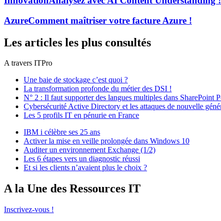
Innovation
Analysez avec AI Content Understanding !
Azure
Comment maîtriser votre facture Azure !
Les articles les plus consultés
A travers ITPro
Une baie de stockage c’est quoi ?
La transformation profonde du métier des DSI !
N° 2 : Il faut supporter des langues multiples dans SharePoint P
Cybersécurité Active Directory et les attaques de nouvelle géné
Les 5 profils IT en pénurie en France
IBM i célèbre ses 25 ans
Activer la mise en veille prolongée dans Windows 10
Auditer un environnement Exchange (1/2)
Les 6 étapes vers un diagnostic réussi
Et si les clients n’avaient plus le choix ?
A la Une des Ressources IT
Inscrivez-vous !