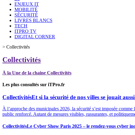
ENJEUX IT
MOBILITÉ
SÉCURITÉ
LIVRES BLANCS
TECH
ITPRO TV
DIGITAL CORNER
>
Collectivités
Collectivités
À la Une de la chaine Collectivités
Les plus consultés sur iTPro.fr
Collectivités
Et si la sécurité de nos villes se jouait aus
À l’approche des municipales 2026, la sécurité s’est imposée comme l
public renforcé. Autant de mesures visibles, rassurantes, et politiqueme
Collectivités
Le Cyber Show Paris 2025 – le rendez-vous cyber in