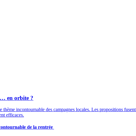
si… en orbite ?
e thème incontournable des campagnes locales. Les propositions fusent 
nt efficaces.
contournable de la rentrée