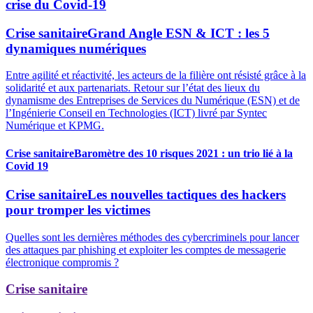
crise du Covid-19
Crise sanitaire
Grand Angle ESN & ICT : les 5
dynamiques numériques
Entre agilité et réactivité, les acteurs de la filière ont résisté grâce à la
solidarité et aux partenariats. Retour sur l’état des lieux du
dynamisme des Entreprises de Services du Numérique (ESN) et de
l’Ingénierie Conseil en Technologies (ICT) livré par Syntec
Numérique et KPMG.
Crise sanitaire
Baromètre des 10 risques 2021 : un trio lié à la
Covid 19
Crise sanitaire
Les nouvelles tactiques des hackers
pour tromper les victimes
Quelles sont les dernières méthodes des cybercriminels pour lancer
des attaques par phishing et exploiter les comptes de messagerie
électronique compromis ?
Crise sanitaire