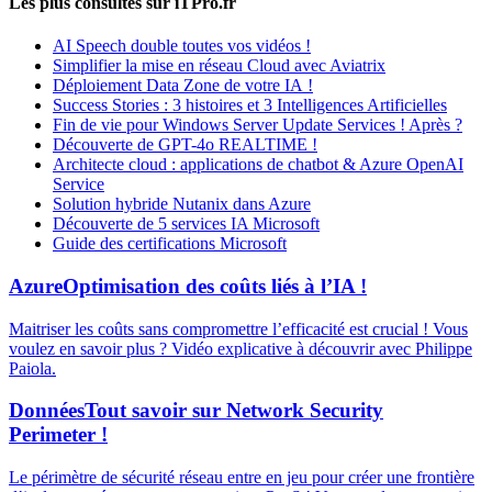
Les plus consultés sur iTPro.fr
AI Speech double toutes vos vidéos !
Simplifier la mise en réseau Cloud avec Aviatrix
Déploiement Data Zone de votre IA !
Success Stories : 3 histoires et 3 Intelligences Artificielles
Fin de vie pour Windows Server Update Services ! Après ?
Découverte de GPT-4o REALTIME !
Architecte cloud : applications de chatbot & Azure OpenAI
Service
Solution hybride Nutanix dans Azure
Découverte de 5 services IA Microsoft
Guide des certifications Microsoft
Azure
Optimisation des coûts liés à l’IA !
Maitriser les coûts sans compromettre l’efficacité est crucial ! Vous
voulez en savoir plus ? Vidéo explicative à découvrir avec Philippe
Paiola.
Données
Tout savoir sur Network Security
Perimeter !
Le périmètre de sécurité réseau entre en jeu pour créer une frontière