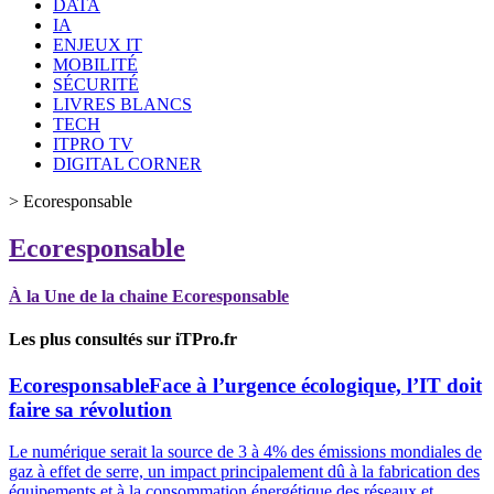
DATA
IA
ENJEUX IT
MOBILITÉ
SÉCURITÉ
LIVRES BLANCS
TECH
ITPRO TV
DIGITAL CORNER
>
Ecoresponsable
Ecoresponsable
À la Une de la chaine Ecoresponsable
Les plus consultés sur iTPro.fr
Ecoresponsable
Face à l’urgence écologique, l’IT doit
faire sa révolution
Le numérique serait la source de 3 à 4% des émissions mondiales de
gaz à effet de serre, un impact principalement dû à la fabrication des
équipements et à la consommation énergétique des réseaux et