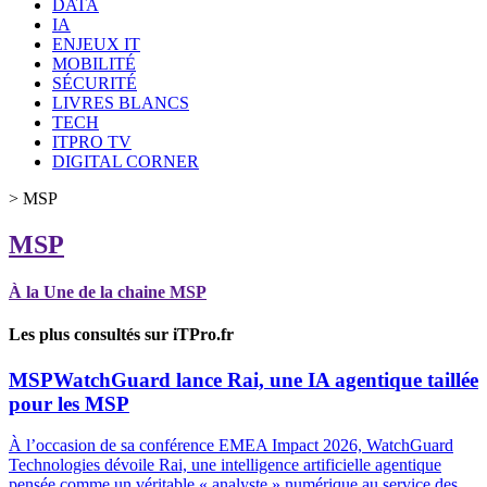
DATA
IA
ENJEUX IT
MOBILITÉ
SÉCURITÉ
LIVRES BLANCS
TECH
ITPRO TV
DIGITAL CORNER
>
MSP
MSP
À la Une de la chaine MSP
Les plus consultés sur iTPro.fr
MSP
WatchGuard lance Rai, une IA agentique taillée
pour les MSP
À l’occasion de sa conférence EMEA Impact 2026, WatchGuard
Technologies dévoile Rai, une intelligence artificielle agentique
pensée comme un véritable « analyste » numérique au service des