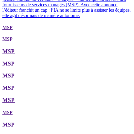
fournisseurs de services managés (MSP). Avec cette annonce,
l’éditeur franchit un cap : l’IA ne se limite plus à assister les équipes,
elle agit désormais de manière autonome.
MSP
MSP
MSP
MSP
MSP
MSP
MSP
MSP
MSP