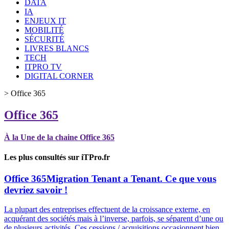
DATA
IA
ENJEUX IT
MOBILITÉ
SÉCURITÉ
LIVRES BLANCS
TECH
ITPRO TV
DIGITAL CORNER
>
Office 365
Office 365
À la Une de la chaine Office 365
Les plus consultés sur iTPro.fr
Office 365
Migration Tenant a Tenant. Ce que vous
devriez savoir !
La plupart des entreprises effectuent de la croissance externe, en
acquérant des sociétés mais à l’inverse, parfois, se séparent d’une ou
de plusieurs activités. Ces cessions / acquisitions occasionnent bien