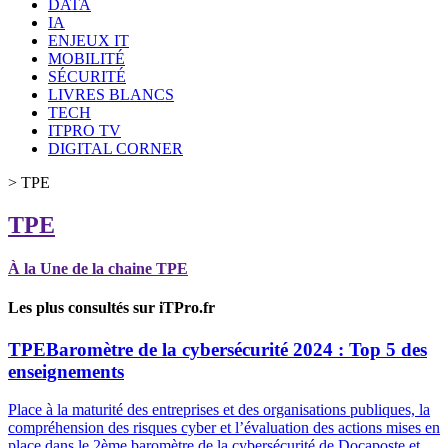
DATA
IA
ENJEUX IT
MOBILITÉ
SÉCURITÉ
LIVRES BLANCS
TECH
ITPRO TV
DIGITAL CORNER
>
TPE
TPE
À la Une de la chaine TPE
Les plus consultés sur iTPro.fr
TPE
Baromètre de la cybersécurité 2024 : Top 5 des
enseignements
Place à la maturité des entreprises et des organisations publiques, la
compréhension des risques cyber et l’évaluation des actions mises en
place dans le 2ème baromètre de la cybersécurité de Docaposte et