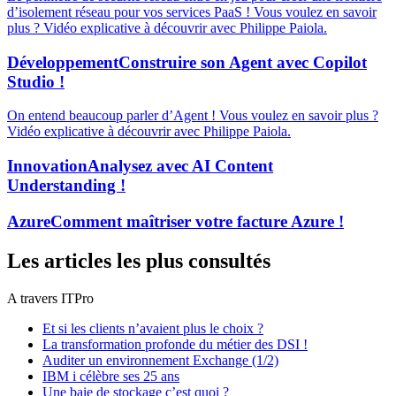
d’isolement réseau pour vos services PaaS ! Vous voulez en savoir
plus ? Vidéo explicative à découvrir avec Philippe Paiola.
Développement
Construire son Agent avec Copilot
Studio !
On entend beaucoup parler d’Agent ! Vous voulez en savoir plus ?
Vidéo explicative à découvrir avec Philippe Paiola.
Innovation
Analysez avec AI Content
Understanding !
Azure
Comment maîtriser votre facture Azure !
Les articles les plus consultés
A travers ITPro
Et si les clients n’avaient plus le choix ?
La transformation profonde du métier des DSI !
Auditer un environnement Exchange (1/2)
IBM i célèbre ses 25 ans
Une baie de stockage c’est quoi ?