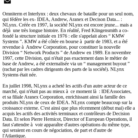
X
Email
Omniterm et Interlynx : deux chevaux de bataille pour un seul nom,
qui fédère les ex- IDEA, Andrew, Aranex et Decison Data... :
NLynx. Créée en 1997, la société NLynx est encore jeune... mais a
déjà une très longue histoire. En réalité, Fred Klingensmith a co-
fondé la structure initiale en 1976 : elle s'appelait alors “ KMW
Systems ”. KMW a été côtée en bourse à partir de 1983, et a été
revendue à Andrew Corporation, pour constituer la nouvelle
Division “ Network Products ” de Andrew en 1989. En novembre
1997, cette Division, qui n'était pas exactement dans le métier de
base de Andrew, a été externalisée via un “ management buyout ”
(rachat par les cadres dirigeants des parts de la société). NLynx
Systems était née.
En juillet 1998, NLynx a acheté les actifs d'un autre acteur de ce
marché, qui n'était pas au mieux à ce moment là : IDEAssociates,
et sa filiale Aranex Corporation, enrichissant ainsi la famille des
produits NLynx de ceux de IDEA. NLynx compte beaucoup sur la
croissance externe. C'est ainsi que plus récemment (début mai) elle a
acquis les actifs des activités terminaux et contrôleurs de Decision
Data. Et selon Pierre Hernicot, Director of European Operations, il
faut s'attendre à voir apparaître d'autres opérations du même type,
qui seraient en cours de négociation, de part et d'autre de
l'Atlantique.