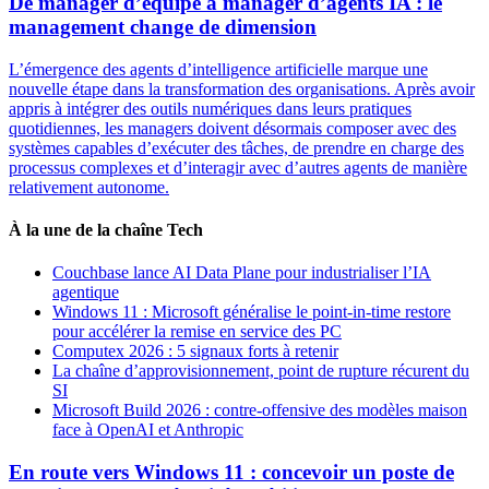
De manager d’équipe à manager d’agents IA : le
management change de dimension
L’émergence des agents d’intelligence artificielle marque une
nouvelle étape dans la transformation des organisations. Après avoir
appris à intégrer des outils numériques dans leurs pratiques
quotidiennes, les managers doivent désormais composer avec des
systèmes capables d’exécuter des tâches, de prendre en charge des
processus complexes et d’interagir avec d’autres agents de manière
relativement autonome.
À la une de la chaîne Tech
Couchbase lance AI Data Plane pour industrialiser l’IA
agentique
Windows 11 : Microsoft généralise le point-in-time restore
pour accélérer la remise en service des PC
Computex 2026 : 5 signaux forts à retenir
La chaîne d’approvisionnement, point de rupture récurent du
SI
Microsoft Build 2026 : contre-offensive des modèles maison
face à OpenAI et Anthropic
En route vers Windows 11 : concevoir un poste de