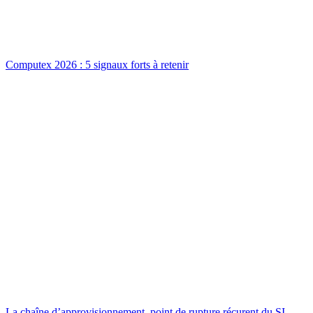
Computex 2026 : 5 signaux forts à retenir
La chaîne d’approvisionnement, point de rupture récurent du SI