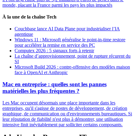
monde, plaçant la France parmi les pays les plus impactés
À la une de la chaîne Tech
Couchbase lance AI Data Plane pour industrialiser l’IA
agentique
Windows 11 : Microsoft généralise le point-in-time restore
pour accélérer la remise en service des PC
Computex 2026 : 5 signaux forts à retenir
La chaîne d’approvisionnement, point de rupture récurent du
SI
Microsoft Build 2026 : contre-offensive des modèles maison
face à OpenAI et Anthropic
Mac en entreprise : quelles sont les pannes
matérielles les plus fréquentes ?
Les Mac occupent désormais une place importante dans les
entreprises, qu'il s'agisse de postes de développement, de création
graphique, de communication ou d'environnements bureautiques. Si
leur réputation de fiabilité n'est plus à démontrer, une utilisation
intensive finit inévitablement par solliciter certains composants.