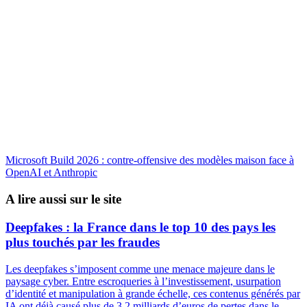
Microsoft Build 2026 : contre-offensive des modèles maison face à
OpenAI et Anthropic
A lire aussi sur le site
Deepfakes : la France dans le top 10 des pays les
plus touchés par les fraudes
Les deepfakes s’imposent comme une menace majeure dans le
paysage cyber. Entre escroqueries à l’investissement, usurpation
d’identité et manipulation à grande échelle, ces contenus générés par
IA ont déjà causé plus de 3,2 milliards d’euros de pertes dans le