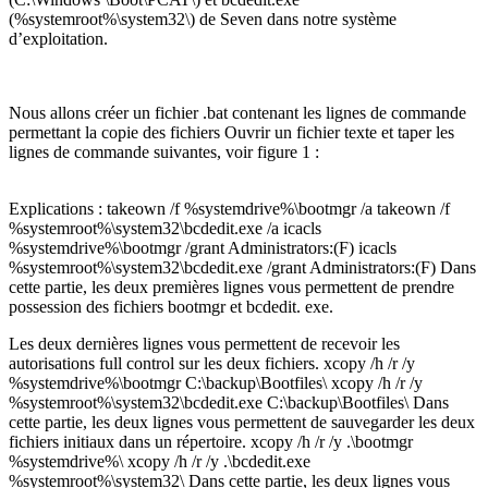
(%systemroot%\system32\) de Seven dans notre système
d’exploitation.
Nous allons créer un fichier .bat contenant les lignes de commande
permettant la copie des fichiers Ouvrir un fichier texte et taper les
lignes de commande suivantes, voir figure 1 :
Explications : takeown /f %systemdrive%\bootmgr /a takeown /f
%systemroot%\system32\bcdedit.exe /a icacls
%systemdrive%\bootmgr /grant Administrators:(F) icacls
%systemroot%\system32\bcdedit.exe /grant Administrators:(F) Dans
cette partie, les deux premières lignes vous permettent de prendre
possession des fichiers bootmgr et bcdedit. exe.
Les deux dernières lignes vous permettent de recevoir les
autorisations full control sur les deux fichiers. xcopy /h /r /y
%systemdrive%\bootmgr C:\backup\Bootfiles\ xcopy /h /r /y
%systemroot%\system32\bcdedit.exe C:\backup\Bootfiles\ Dans
cette partie, les deux lignes vous permettent de sauvegarder les deux
fichiers initiaux dans un répertoire. xcopy /h /r /y .\bootmgr
%systemdrive%\ xcopy /h /r /y .\bcdedit.exe
%systemroot%\system32\ Dans cette partie, les deux lignes vous