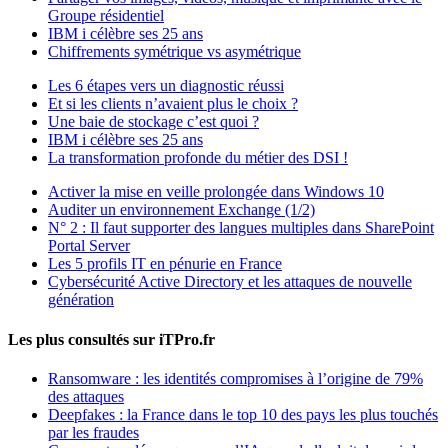
Groupe résidentiel
IBM i célèbre ses 25 ans
Chiffrements symétrique vs asymétrique
Les 6 étapes vers un diagnostic réussi
Et si les clients n’avaient plus le choix ?
Une baie de stockage c’est quoi ?
IBM i célèbre ses 25 ans
La transformation profonde du métier des DSI !
Activer la mise en veille prolongée dans Windows 10
Auditer un environnement Exchange (1/2)
N° 2 : Il faut supporter des langues multiples dans SharePoint
Portal Server
Les 5 profils IT en pénurie en France
Cybersécurité Active Directory et les attaques de nouvelle
génération
Les plus consultés sur iTPro.fr
Ransomware : les identités compromises à l’origine de 79%
des attaques
Deepfakes : la France dans le top 10 des pays les plus touchés
par les fraudes