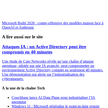
Microsoft Build 2026 : contre-offensive des modèles maison face à
OpenAI et Anthropic
A lire aussi sur le site
Attaques IA : un Active Directory peut être
compromis en 40 minutes
Une étude de Cato Networks révèle qu’une chaîne d’attaque
agentique, pilotée par une IA avancée, peut compromettre un
environnement Active Directory complet en seulement 40 minutes.
Une démonstration qui alerte sur l’industrialisation des
cyberattaques.
À la une de la chaîne Tech
Couchbase lance AI Data Plane pour industrialiser l’IA
agentique
Windows 11 : Microsoft généralise le point-in-time restore