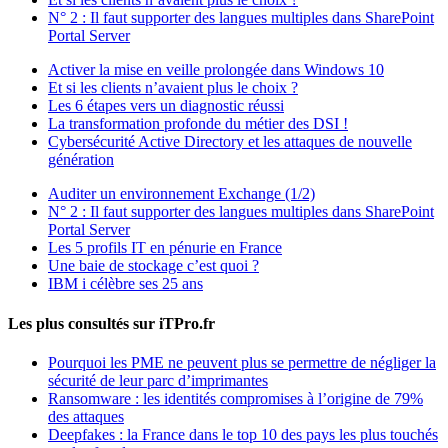
N° 2 : Il faut supporter des langues multiples dans SharePoint
Portal Server
Activer la mise en veille prolongée dans Windows 10
Et si les clients n’avaient plus le choix ?
Les 6 étapes vers un diagnostic réussi
La transformation profonde du métier des DSI !
Cybersécurité Active Directory et les attaques de nouvelle
génération
Auditer un environnement Exchange (1/2)
N° 2 : Il faut supporter des langues multiples dans SharePoint
Portal Server
Les 5 profils IT en pénurie en France
Une baie de stockage c’est quoi ?
IBM i célèbre ses 25 ans
Les plus consultés sur iTPro.fr
Pourquoi les PME ne peuvent plus se permettre de négliger la
sécurité de leur parc d’imprimantes
Ransomware : les identités compromises à l’origine de 79%
des attaques
Deepfakes : la France dans le top 10 des pays les plus touchés