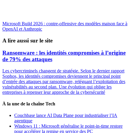
Microsoft Build 2026 : contre-offensive des modèles maison face à
OpenAI et Anthropic
A lire aussi sur le site
Ransomware : les identités compromises à l’origine
de 79% des attaques
Les cybercriminels changent de stratégie. Selon le dernier rapport
Sophos, les identités compromises deviennent le principal point
d’entrée des attaques par ransomware, reléguant l’exploitation des
vulnérabilités au second plan. Une évolution qui oblige les
entreprises à repenser leur approche de la cybersécurité
À la une de la chaîne Tech
Couchbase lance AI Data Plane pour industrialiser l’IA
agentique
Windows 11 : Microsoft généralise le point-in-time restore
pour accélérer la remise en service des PC