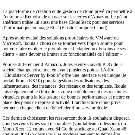
La plateforme de création et de gestion de cloud privé va permettre à
l’entreprise Rémoise de chasser sur les terres d’Amazon. Le géant
américain utilise lui aussi une base CloudStack pour ses services
d’informatique en nuage EC2 (Elastic Compute Cloud).
Après avoir évalué des solutions propriétaires de VMware ou
Microsoft, Ikoula a choisi de se tourner vers l’open-source pour
pouvoir faire évoluer le produit en et l’adapter aux besoins de ses
clients « sans devoir se limiter aux fonctionnalités de l’éditeur ».
Pour se différencier d’Amazon, Jules-Henry Gavetti PDG de la
société champenoise, met en avant plusieurs points. L’offre
“Cloudstack Server by Ikoula” offre une interface web unique (le
portail Ikoula EX10) pour la gestion des utilisateurs, des
infrastructures, des instances, des réseaux et des templates. Ikoula
laisse également le choix de la zone de déploiement des machines
virtuelles pour à la fois assurer de bonnes performances et mettre en
place des plans de reprise d’activité. L’architecture cloud privé
permet à chaque client de bénéficier d’un serveur dédié.
Ces derniers choisissent les ressourcent dont ils souhaitent disposer.
Cinq serveurs types sont disponibles (voir tableau ci-dessous), du
Mono Xeon 12 cœurs avec 64 Go de stockage au Quad Xeon 48
cœurs et 384 Go d’espace. Ces modèles peuvent toutefois être