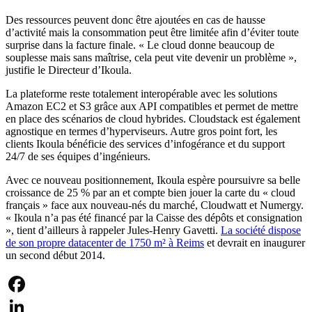
Des ressources peuvent donc être ajoutées en cas de hausse
d’activité mais la consommation peut être limitée afin d’éviter toute
surprise dans la facture finale. « Le cloud donne beaucoup de
souplesse mais sans maîtrise, cela peut vite devenir un problème »,
justifie le Directeur d’Ikoula.
La plateforme reste totalement interopérable avec les solutions
Amazon EC2 et S3 grâce aux API compatibles et permet de mettre
en place des scénarios de cloud hybrides. Cloudstack est également
agnostique en termes d’hyperviseurs. Autre gros point fort, les
clients Ikoula bénéficie des services d’infogérance et du support
24/7 de ses équipes d’ingénieurs.
Avec ce nouveau positionnement, Ikoula espère poursuivre sa belle
croissance de 25 % par an et compte bien jouer la carte du « cloud
français » face aux nouveau-nés du marché, Cloudwatt et Numergy.
« Ikoula n’a pas été financé par la Caisse des dépôts et consignation
», tient d’ailleurs à rappeler Jules-Henry Gavetti.
La société dispose
de son propre datacenter de 1750 m² à Reims
et devrait en inaugurer
un second début 2014.
Facebook