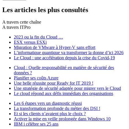
Les articles les plus consultés
A travers cette chaîne
A travers ITPro
2023 ou la fin du Cloud …
ESX versus ESXi
Migration de VMware à Hyper-V sans effort
L’informatique quantique va transformer la donne d’ici 2026
Le Cloud : une accélération depuis la crise du Covid-19
Cloud : Quelle responsabilité en matière de sécurité des
données ?
Planifier ses coûts Azure
Une belle réussite pour Ready for IT 2019 !
Une stratégie de sécurité adaptée pour migrer vers le Cloud
Le cloud répond aux défis immédiats des organisations
Les 6 étapes vers un diagnostic réussi
La transformation profonde du métier des DSI !
Et si les clients n’avaient plus le choix ?
Activer la mise en veille prolongée dans Windows 10
IBM i célèbre ses 25 ans