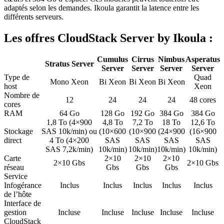
adaptés selon les demandes. Ikoula garantit la latence entre les
différents serveurs.
Les offres CloudStack Server by Ikoula :
Cumulus
Cirrus
Nimbus
Asperatus
Stratus Server
Server
Server
Server
Server
Type de
Quad
Mono Xeon
Bi Xeon
Bi Xeon
Bi Xeon
host
Xeon
Nombre de
12
24
24
24
48 cores
cores
RAM
64 Go
128 Go
192 Go
384 Go
384 Go
1,8 To (4×900
4,8 To
7,2 To
18 To
12,6 To
Stockage
SAS 10k/min) ou
(10×600
(10×900
(24×900
(16×900
direct
4 To (4×200
SAS
SAS
SAS
SAS
SAS 7,2k/min)
10k/min)
10k/min)
10k/min)
10k/min)
Carte
2×10
2×10
2×10
2×10 Gbs
2×10 Gbs
réseau
Gbs
Gbs
Gbs
Service
Infogérance
Inclus
Inclus
Inclus
Inclus
Inclus
de l’hôte
Interface de
gestion
Incluse
Incluse
Incluse
Incluse
Incluse
CloudStack