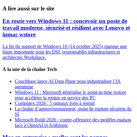
A lire aussi sur le site
En route vers Windows 11 : concevoir un poste de
travail moderne, sécurisé et résilient avec Lenovo et
inmac wstore
La fin du support de Windows 10 (14 octobre 2025) marque une
étape importante pour les DSI, responsables infrastructures et
architectes Workplace.
À la une de la chaîne Tech
Couchbase lance AI Data Plane pour industrialiser l’IA
agentique
Windows 11 : Microsoft généralise le point-in-time restore
pour accélérer la remise en service des PC
Computex 2026 : 5 signaux forts à retenir
La chaîne d’approvisionnement, point de rupture récurent du
SI
Microsoft Build 2026 : contre-offensive des modèles maison
face à OpenAI et Anthropic