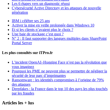
Les 6 étapes vers un diagnostic réussi
Cybersécurité Active Directory et les attaques de nouvelle
génération
IBM i célèbre ses 25 ans
Activer la mise en veille prolongée dans Windows 10
Et si les clients n’avaient plus le choix ?
Une baie de stockage c’est quoi ?
N° 2 : Il faut supporter des langues multiples dans SharePoint
Portal Server
Les plus consultés sur iTPro.fr
L’incident OpenAI–Hugging Face n’est pas la révolution que
vous imaginez
Pourquoi les PME ne peuvent plus se permettre de négliger la
sécurité de leur parc d’imprimantes
Ransomware : les identités compromises à l’origine de 79%
des attaques
Deepfakes : la France dans le top 10 des pays les plus touchés
par les fraudes
Articles les + lus