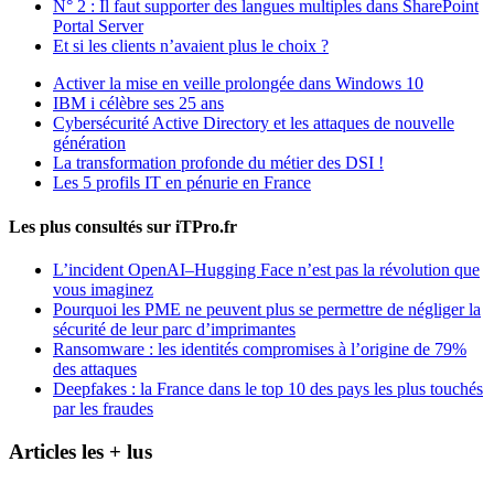
N° 2 : Il faut supporter des langues multiples dans SharePoint
Portal Server
Et si les clients n’avaient plus le choix ?
Activer la mise en veille prolongée dans Windows 10
IBM i célèbre ses 25 ans
Cybersécurité Active Directory et les attaques de nouvelle
génération
La transformation profonde du métier des DSI !
Les 5 profils IT en pénurie en France
Les plus consultés sur iTPro.fr
L’incident OpenAI–Hugging Face n’est pas la révolution que
vous imaginez
Pourquoi les PME ne peuvent plus se permettre de négliger la
sécurité de leur parc d’imprimantes
Ransomware : les identités compromises à l’origine de 79%
des attaques
Deepfakes : la France dans le top 10 des pays les plus touchés
par les fraudes
Articles les + lus