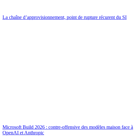
La chaîne d’approvisionnement, point de rupture récurent du SI
Microsoft Build 2026 : contre-offensive des modèles maison face à
OpenAI et Anthropic