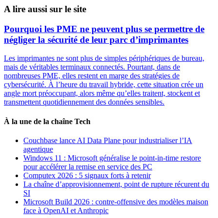
A lire aussi sur le site
Pourquoi les PME ne peuvent plus se permettre de
négliger la sécurité de leur parc d’imprimantes
Les imprimantes ne sont plus de simples périphériques de bureau,
mais de véritables terminaux connectés. Pourtant, dans de
nombreuses PME, elles restent en marge des stratégies de
cybersécurité. À l’heure du travail hybride, cette situation crée un
angle mort préoccupant, alors même qu’elles traitent, stockent et
transmettent quotidiennement des données sensibles.
À la une de la chaîne Tech
Couchbase lance AI Data Plane pour industrialiser l’IA
agentique
Windows 11 : Microsoft généralise le point-in-time restore
pour accélérer la remise en service des PC
Computex 2026 : 5 signaux forts à retenir
La chaîne d’approvisionnement, point de rupture récurent du
SI
Microsoft Build 2026 : contre-offensive des modèles maison
face à OpenAI et Anthropic