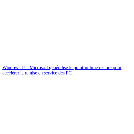
Windows 11 : Microsoft généralise le point-in-time restore pour
accélérer la remise en service des PC