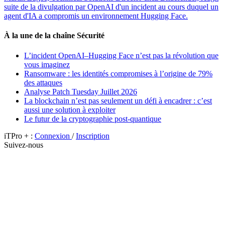
suite de la divulgation par OpenAI d'un incident au cours duquel un
agent d'IA a compromis un environnement Hugging Face.
À la une de la chaîne Sécurité
L’incident OpenAI–Hugging Face n’est pas la révolution que
vous imaginez
Ransomware : les identités compromises à l’origine de 79%
des attaques
Analyse Patch Tuesday Juillet 2026
La blockchain n’est pas seulement un défi à encadrer : c’est
aussi une solution à exploiter
Le futur de la cryptographie post-quantique
iTPro + :
Connexion
/
Inscription
Suivez-nous