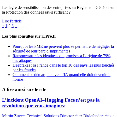
Le degré de sensibilisation des entreprises au Règlement Général sur
la Protection des données est-il suffisant ?
Lire l'article
Pagination
«
1
2
3
»
des
Les plus consultés sur iTPro.fr
publications
Pourquoi les PME ne peuvent plus se permettre de négliger la
sécurité de leur parc d’imprimantes
Ransomware : les identités compromises à l’origine de 79%
des attaques
Deepfakes : la France dans le top 10 des pays les plus touchés
par les fraudes
Comment se démarquer avec l’IA quand elle doit devenir la
norme
A lire aussi sur le site
L’incident OpenAI–Hugging Face n’est pas la
révolution que vous imaginez
Martin Zugec, Technical Solutions Director chez Bitdefender, réagit