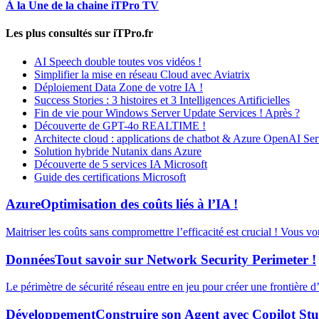
À la Une de la chaine iTPro TV
Les plus consultés sur iTPro.fr
AI Speech double toutes vos vidéos !
Simplifier la mise en réseau Cloud avec Aviatrix
Déploiement Data Zone de votre IA !
Success Stories : 3 histoires et 3 Intelligences Artificielles
Fin de vie pour Windows Server Update Services ! Après ?
Découverte de GPT-4o REALTIME !
Architecte cloud : applications de chatbot & Azure OpenAI Ser
Solution hybride Nutanix dans Azure
Découverte de 5 services IA Microsoft
Guide des certifications Microsoft
Azure
Optimisation des coûts liés à l’IA !
Maitriser les coûts sans compromettre l’efficacité est crucial ! Vous v
Données
Tout savoir sur Network Security Perimeter !
Le périmètre de sécurité réseau entre en jeu pour créer une frontière 
Développement
Construire son Agent avec Copilot Stu