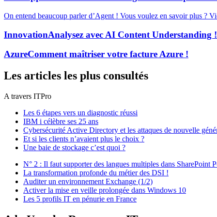
On entend beaucoup parler d’Agent ! Vous voulez en savoir plus ? Vid
Innovation
Analysez avec AI Content Understanding !
Azure
Comment maîtriser votre facture Azure !
Les articles les plus consultés
A travers ITPro
Les 6 étapes vers un diagnostic réussi
IBM i célèbre ses 25 ans
Cybersécurité Active Directory et les attaques de nouvelle géné
Et si les clients n’avaient plus le choix ?
Une baie de stockage c’est quoi ?
N° 2 : Il faut supporter des langues multiples dans SharePoint P
La transformation profonde du métier des DSI !
Auditer un environnement Exchange (1/2)
Activer la mise en veille prolongée dans Windows 10
Les 5 profils IT en pénurie en France