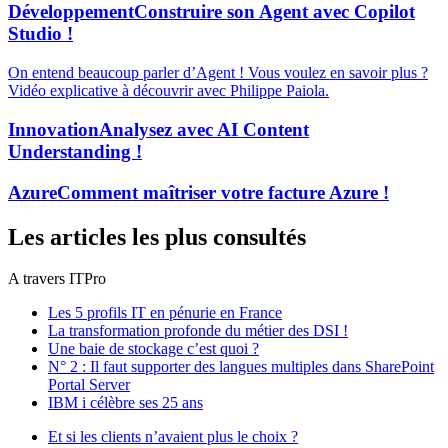
Développement
Construire son Agent avec Copilot
Studio !
On entend beaucoup parler d’Agent ! Vous voulez en savoir plus ?
Vidéo explicative à découvrir avec Philippe Paiola.
Innovation
Analysez avec AI Content
Understanding !
Azure
Comment maîtriser votre facture Azure !
Les articles les plus consultés
A travers ITPro
Les 5 profils IT en pénurie en France
La transformation profonde du métier des DSI !
Une baie de stockage c’est quoi ?
N° 2 : Il faut supporter des langues multiples dans SharePoint
Portal Server
IBM i célèbre ses 25 ans
Et si les clients n’avaient plus le choix ?