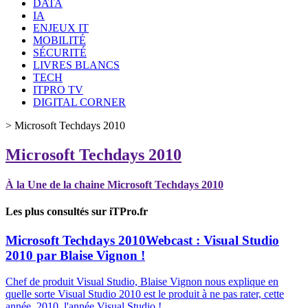
DATA
IA
ENJEUX IT
MOBILITÉ
SÉCURITÉ
LIVRES BLANCS
TECH
ITPRO TV
DIGITAL CORNER
>
Microsoft Techdays 2010
Microsoft Techdays 2010
À la Une de la chaine Microsoft Techdays 2010
Les plus consultés sur iTPro.fr
Microsoft Techdays 2010
Webcast : Visual Studio
2010 par Blaise Vignon !
Chef de produit Visual Studio, Blaise Vignon nous explique en
quelle sorte Visual Studio 2010 est le produit à ne pas rater, cette
année. 2010, l'année Visual Studio !