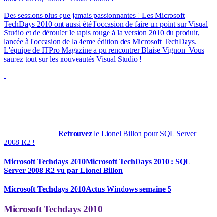
Des sessions plus que jamais passionnantes ! Les Microsoft
TechDays 2010 ont aussi été l'occasion de faire un point sur Visual
Studio et de dérouler le tapis rouge à la version 2010 du produit,
lancée à l'occasion de la 4eme édition des Microsoft TechDays.
L'équipe de ITPro Magazine a pu rencontrer Blaise Vignon. Vous
saurez tout sur les nouveautés Visual Studio !
Retrouvez
le Lionel Billon pour SQL Server
2008 R2 !
Microsoft Techdays 2010
Microsoft TechDays 2010 : SQL
Server 2008 R2 vu par Lionel Billon
Microsoft Techdays 2010
Actus Windows semaine 5
Microsoft Techdays 2010