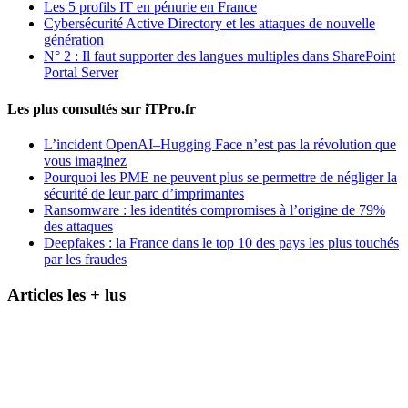
Les 5 profils IT en pénurie en France
Cybersécurité Active Directory et les attaques de nouvelle
génération
N° 2 : Il faut supporter des langues multiples dans SharePoint
Portal Server
Les plus consultés sur iTPro.fr
L’incident OpenAI–Hugging Face n’est pas la révolution que
vous imaginez
Pourquoi les PME ne peuvent plus se permettre de négliger la
sécurité de leur parc d’imprimantes
Ransomware : les identités compromises à l’origine de 79%
des attaques
Deepfakes : la France dans le top 10 des pays les plus touchés
par les fraudes
Articles les + lus