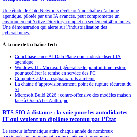
Une étude de Cato Networks révèle qu’une chaîne d’attaque
agentique, pilotée par une IA avancée, peut compromettre un
environnement Active Directory complet en seulement 40 minutes.
Une démonstration qui alerte sur l’industrialisation des
cyberattaques.
À la une de la chaîne Tech
Couchbase lance AI Data Plane pour industrialiser l’IA
agentique
Windows 11 : Microsoft généralise le point-in-time restore
pour accélérer la remise en service des PC
Computex 2026 : 5 signaux forts à retenir
La chaîne d’approvisionnement, point de rupture récurent du
SI
Microsoft Build 2026 : contre-offensive des modèles maison
face à OpenAI et Anthropic
BTS SIO à distance : la voie pour les autodidactes
IT qui veulent un diplôme reconnu par l’État
Le secteur informatique attire chaque année de nombreux
passionnés qui apprennent par eux-mêmes à programmer,