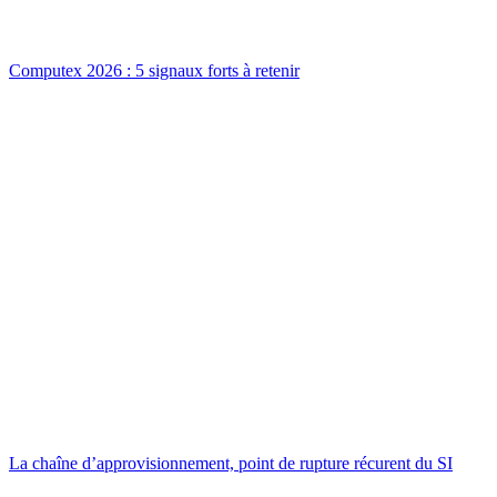
Computex 2026 : 5 signaux forts à retenir
La chaîne d’approvisionnement, point de rupture récurent du SI