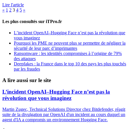
Lire l'article
Pagination
«
1
2
3
4
5
»
des
Les plus consultés sur iTPro.fr
publications
L’incident OpenAI–Hugging Face n’est pas la révolution que
vous imaginez
Pourquoi les PME ne peuvent plus se permettre de négliger la
sécurité de leur parc d’imprimantes
Ransomware : les identités compromises à l’origine de 79%
des attaques
Deepfakes : la France dans le top 10 des pays les plus touchés
par les fraudes
A lire aussi sur le site
L’incident OpenAI–Hugging Face n’est pas la
révolution que vous imaginez
Martin Zugec, Technical Solutions Director chez Bitdefender, réagit
suite de la divulgation par OpenAI d'un incident au cours duquel un
agent d'IA a compromis un environnement Hugging Face.