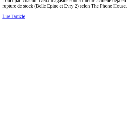
Touchpad chacun. Deux magasins sont à l’heure actuelle déjà en
rupture de stock (Belle Epine et Evry 2) selon The Phone House.
Lire l'article