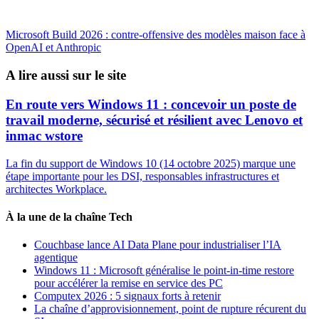
Microsoft Build 2026 : contre-offensive des modèles maison face à
OpenAI et Anthropic
A lire aussi sur le site
En route vers Windows 11 : concevoir un poste de
travail moderne, sécurisé et résilient avec Lenovo et
inmac wstore
La fin du support de Windows 10 (14 octobre 2025) marque une
étape importante pour les DSI, responsables infrastructures et
architectes Workplace.
À la une de la chaîne Tech
Couchbase lance AI Data Plane pour industrialiser l’IA
agentique
Windows 11 : Microsoft généralise le point-in-time restore
pour accélérer la remise en service des PC
Computex 2026 : 5 signaux forts à retenir
La chaîne d’approvisionnement, point de rupture récurent du