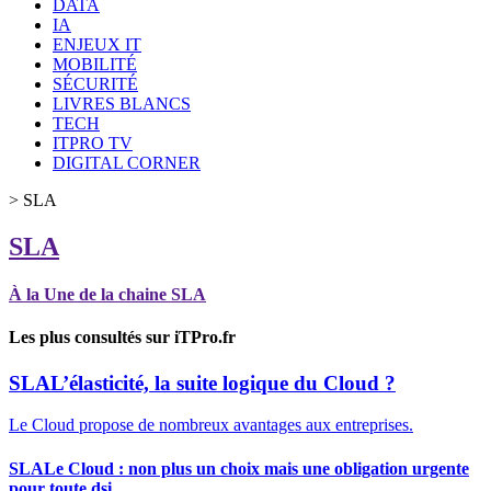
DATA
IA
ENJEUX IT
MOBILITÉ
SÉCURITÉ
LIVRES BLANCS
TECH
ITPRO TV
DIGITAL CORNER
>
SLA
SLA
À la Une de la chaine SLA
Les plus consultés sur iTPro.fr
SLA
L’élasticité, la suite logique du Cloud ?
Le Cloud propose de nombreux avantages aux entreprises.
SLA
Le Cloud : non plus un choix mais une obligation urgente
pour toute dsi