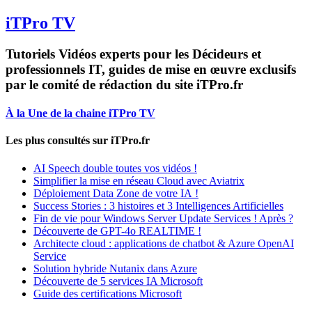
iTPro TV
Tutoriels Vidéos experts pour les Décideurs et
professionnels IT, guides de mise en œuvre exclusifs
par le comité de rédaction du site iTPro.fr
À la Une de la chaine iTPro TV
Les plus consultés sur iTPro.fr
AI Speech double toutes vos vidéos !
Simplifier la mise en réseau Cloud avec Aviatrix
Déploiement Data Zone de votre IA !
Success Stories : 3 histoires et 3 Intelligences Artificielles
Fin de vie pour Windows Server Update Services ! Après ?
Découverte de GPT-4o REALTIME !
Architecte cloud : applications de chatbot & Azure OpenAI
Service
Solution hybride Nutanix dans Azure
Découverte de 5 services IA Microsoft
Guide des certifications Microsoft