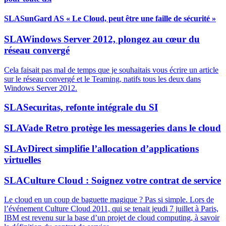
SLA
SunGard AS « Le Cloud, peut être une faille de sécurité »
SLA
Windows Server 2012, plongez au cœur du
réseau convergé
Cela faisait pas mal de temps que je souhaitais vous écrire un article
sur le réseau convergé et le Teaming, natifs tous les deux dans
Windows Server 2012.
SLA
Securitas, refonte intégrale du SI
SLA
Vade Retro protège les messageries dans le cloud
SLA
vDirect simplifie l’allocation d’applications
virtuelles
SLA
Culture Cloud : Soignez votre contrat de service
Le cloud en un coup de baguette magique ? Pas si simple. Lors de
l’événement Culture Cloud 2011, qui se tenait jeudi 7 juillet à Paris,
IBM est revenu sur la base d’un projet de cloud computing, à savoir