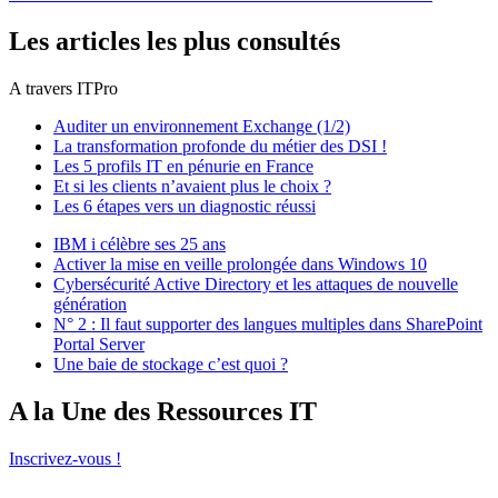
Les articles les plus consultés
A travers ITPro
Auditer un environnement Exchange (1/2)
La transformation profonde du métier des DSI !
Les 5 profils IT en pénurie en France
Et si les clients n’avaient plus le choix ?
Les 6 étapes vers un diagnostic réussi
IBM i célèbre ses 25 ans
Activer la mise en veille prolongée dans Windows 10
Cybersécurité Active Directory et les attaques de nouvelle
génération
N° 2 : Il faut supporter des langues multiples dans SharePoint
Portal Server
Une baie de stockage c’est quoi ?
A la Une des Ressources IT
Inscrivez-vous !