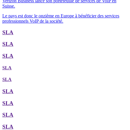
Verizon Business lance son portefeuille de services de VoIP en
Suisse.
Le pays est donc le onzième en Europe à bénéficier des services
professionnels VoIP de la société.
SLA
SLA
SLA
SLA
SLA
SLA
SLA
SLA
SLA