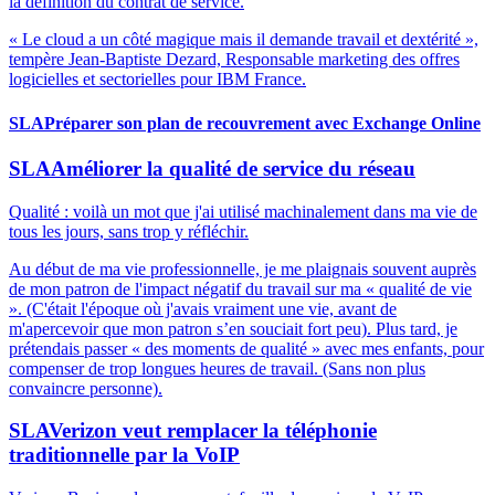
la définition du contrat de service.
« Le cloud a un côté magique mais il demande travail et dextérité »,
tempère Jean-Baptiste Dezard, Responsable marketing des offres
logicielles et sectorielles pour IBM France.
SLA
Préparer son plan de recouvrement avec Exchange Online
SLA
Améliorer la qualité de service du réseau
Qualité : voilà un mot que j'ai utilisé machinalement dans ma vie de
tous les jours, sans trop y réfléchir.
Au début de ma vie professionnelle, je me plaignais souvent auprès
de mon patron de l'impact négatif du travail sur ma « qualité de vie
». (C'était l'époque où j'avais vraiment une vie, avant de
m'apercevoir que mon patron s’en souciait fort peu). Plus tard, je
prétendais passer « des moments de qualité » avec mes enfants, pour
compenser de trop longues heures de travail. (Sans non plus
convaincre personne).
SLA
Verizon veut remplacer la téléphonie
traditionnelle par la VoIP