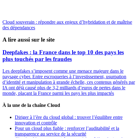
Cloud souverain : répondre aux enjeux d’hybridation et de maîtrise
des dépendances
A lire aussi sur le site
Deepfakes : la France dans le top 10 des pays les
plus touchés par les fraudes
Les deepfakes s’imposent comme une menace majeure dans le
paysage cyber. Entre escroqueries à l’investissement, usurpation
d’identité et manipulation à grande échelle, ces contenus générés par
IA ont déjà causé plus de 3,2 milliards d’euros de pertes dans le
monde, plaçant la France parmi les pays les plus impactés
À la une de la chaîne Cloud
Diriger à l’ère du cloud global : trouver l’équilibre entre
innovation et contrôle
Pour un cloud plus fiable : renforcer l’auditabilité et la
transparence au service de la sécurité