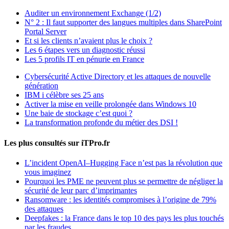
Auditer un environnement Exchange (1/2)
N° 2 : Il faut supporter des langues multiples dans SharePoint
Portal Server
Et si les clients n’avaient plus le choix ?
Les 6 étapes vers un diagnostic réussi
Les 5 profils IT en pénurie en France
Cybersécurité Active Directory et les attaques de nouvelle
génération
IBM i célèbre ses 25 ans
Activer la mise en veille prolongée dans Windows 10
Une baie de stockage c’est quoi ?
La transformation profonde du métier des DSI !
Les plus consultés sur iTPro.fr
L’incident OpenAI–Hugging Face n’est pas la révolution que
vous imaginez
Pourquoi les PME ne peuvent plus se permettre de négliger la
sécurité de leur parc d’imprimantes
Ransomware : les identités compromises à l’origine de 79%
des attaques
Deepfakes : la France dans le top 10 des pays les plus touchés
par les fraudes