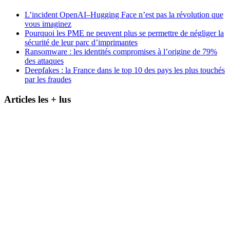
L’incident OpenAI–Hugging Face n’est pas la révolution que
vous imaginez
Pourquoi les PME ne peuvent plus se permettre de négliger la
sécurité de leur parc d’imprimantes
Ransomware : les identités compromises à l’origine de 79%
des attaques
Deepfakes : la France dans le top 10 des pays les plus touchés
par les fraudes
Articles les + lus