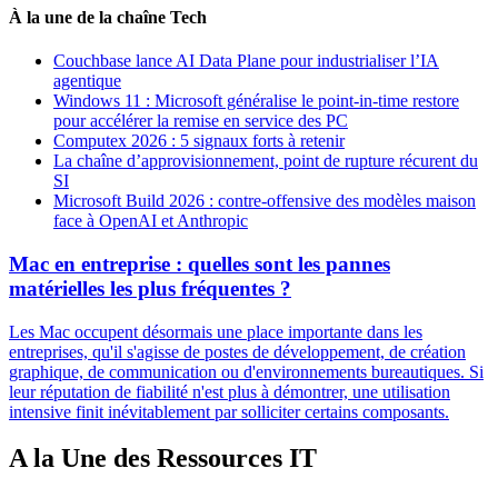
À la une de la chaîne Tech
Couchbase lance AI Data Plane pour industrialiser l’IA
agentique
Windows 11 : Microsoft généralise le point-in-time restore
pour accélérer la remise en service des PC
Computex 2026 : 5 signaux forts à retenir
La chaîne d’approvisionnement, point de rupture récurent du
SI
Microsoft Build 2026 : contre-offensive des modèles maison
face à OpenAI et Anthropic
Mac en entreprise : quelles sont les pannes
matérielles les plus fréquentes ?
Les Mac occupent désormais une place importante dans les
entreprises, qu'il s'agisse de postes de développement, de création
graphique, de communication ou d'environnements bureautiques. Si
leur réputation de fiabilité n'est plus à démontrer, une utilisation
intensive finit inévitablement par solliciter certains composants.
A la Une des Ressources IT