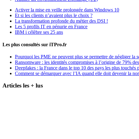
Activer la mise en veille prolongée dans Windows 10
Et si les clients n’avaient plus le choix ?
La transformation profonde du métier des DSI !
Les 5 profils IT en pénurie en France
IBM i célèbre ses 25 ans
Les plus consultés sur iTPro.fr
Pourquoi les PME ne peuvent plus se permettre de négliger la s
Ransomware : les identités compromises à l’origine de 79% des
Deepfakes : la France dans le top 10 des pays les plus touchés p
Comment se démarquer avec l’IA quand elle doit devenir la no
Articles les + lus