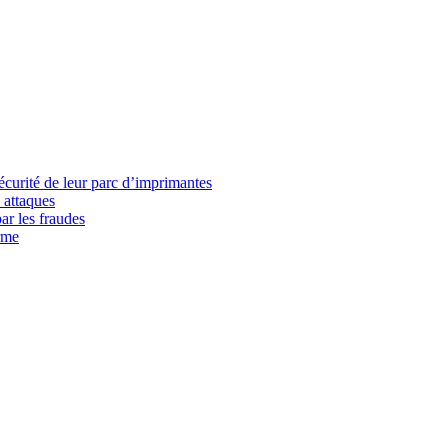
écurité de leur parc d’imprimantes
 attaques
ar les fraudes
rme