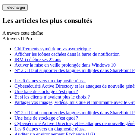
Les articles les plus consultés
A travers cette chaîne
A travers ITPro
Chiffrements symétrique vs asymétrique
Afficher les icônes cachées dans la barre de notification
IBM i célèbre ses 25 ans
Activer la mise en veille prolongée dans Windows 10
N° 2 : Il faut supporter des langues multiples dans SharePoint P
Les 6 étapes vers un diagnostic réussi
Cybersécurité Active Directory et les attaques de nouvelle géné
Une baie de stockage c’est quoi ?
Et si les clients n’avaient plus le choix ?
Partager vos images, vidéos, musique et imprimante avec le Gro
N° 2 : Il faut supporter des langues multiples dans SharePoint P
Une baie de stockage c’est quoi ?
Cybersécurité Active Directory et les attaques de nouvelle géné
Les 6 étapes vers un diagnostic réussi
Auditer un environnement Exchange (1/2)