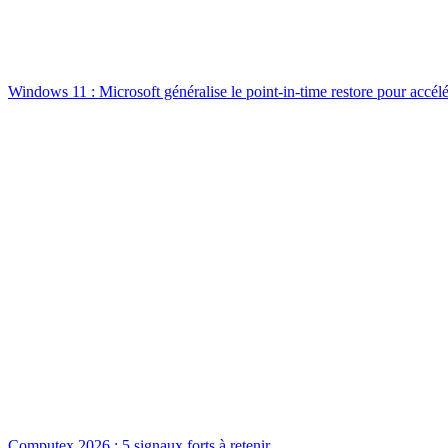
Windows 11 : Microsoft généralise le point-in-time restore pour accélé
Computex 2026 : 5 signaux forts à retenir