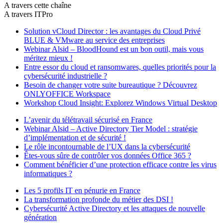
A travers cette chaîne
A travers ITPro
Solution vCloud Director : les avantages du Cloud Privé
BLUE & VMware au service des entreprises
Webinar Alsid – BloodHound est un bon outil, mais vous
méritez mieux !
Entre essor du cloud et ransomwares, quelles priorités pour la
cybersécurité industrielle ?
Besoin de changer votre suite bureautique ? Découvrez
ONLYOFFICE Workspace
Workshop Cloud Insight: Explorez Windows Virtual Desktop
L’avenir du télétravail sécurisé en France
Webinar Alsid – Active Directory Tier Model : stratégie
d’implémentation et de sécurité !
Le rôle incontournable de l’UX dans la cybersécurité
Êtes-vous sûre de contrôler vos données Office 365 ?
Comment bénéficier d’une protection efficace contre les virus
informatiques ?
Les 5 profils IT en pénurie en France
La transformation profonde du métier des DSI !
Cybersécurité Active Directory et les attaques de nouvelle
génération