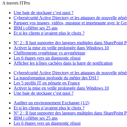
A travers ITPro
Une baie de stockage c’est quoi ?
Cybersécurité Active Directory et les attaques de nouvelle géné
Partager vos images, vidéos, musique et imprimante avec le Gro
IBM i célèbre ses 25 ans
Et si les clients n’avaient plus le choix ?
N° 2 : Il faut supporter des langues multiples dans SharePoint P
Activer la mise en veille prolongée dans Windows 10
Chiffrements symétrique vs asymétrique
Les 6 étapes vers un diagnostic réussi
Afficher les icônes cachées dans la barre de notification
Cybersécurité Active Directory et les attaques de nouvelle géné
La transformation profonde du métier des DSI !
Les 5 profils IT en pénurie en France
Activer la mise en veille prolongée dans Windows 10
Une baie de stockage c’est quoi ?
Auditer un environnement Exchange (1/2)
Et si les clients n’avaient plus le choix ?
N° 2 : Il faut supporter des langues multiples dans SharePoint P
IBM i célèbre ses 25 ans
Les 6 étapes vers un diagnostic réussi