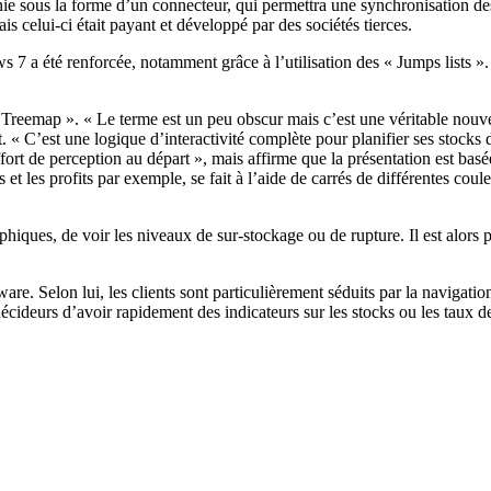
 sous la forme d’un connecteur, qui permettra une synchronisation des
is celui-ci était payant et développé par des sociétés tierces.
 7 a été renforcée, notamment grâce à l’utilisation des « Jumps lists ».
 « Treemap ». « Le terme est un peu obscur mais c’est une véritable nouve
. « C’est une logique d’interactivité complète pour planifier ses stocks 
effort de perception au départ », mais affirme que la présentation est bas
t les profits par exemple, se fait à l’aide de carrés de différentes couleu
raphiques, de voir les niveaux de sur-stockage ou de rupture. Il est alors 
e. Selon lui, les clients sont particulièrement séduits par la navigatio
 décideurs d’avoir rapidement des indicateurs sur les stocks ou les taux 