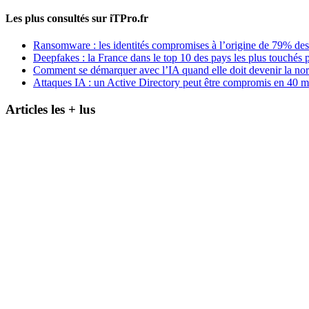
Les plus consultés sur iTPro.fr
Ransomware : les identités compromises à l’origine de 79% des
Deepfakes : la France dans le top 10 des pays les plus touchés p
Comment se démarquer avec l’IA quand elle doit devenir la no
Attaques IA : un Active Directory peut être compromis en 40 m
Articles les + lus