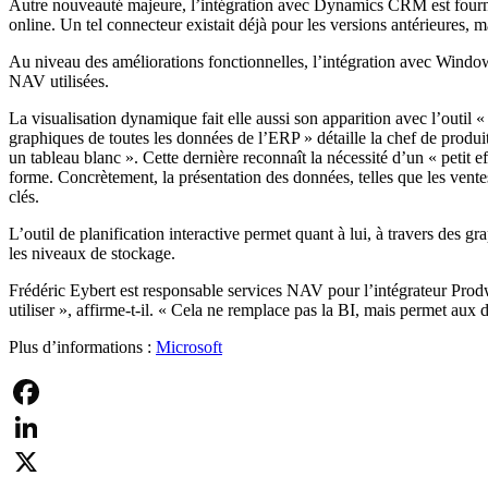
Autre nouveauté majeure, l’intégration avec Dynamics CRM est fournie
online. Un tel connecteur existait déjà pour les versions antérieures, ma
Au niveau des améliorations fonctionnelles, l’intégration avec Windows
NAV utilisées.
La visualisation dynamique fait elle aussi son apparition avec l’outil
graphiques de toutes les données de l’ERP » détaille la chef de produit
un tableau blanc ». Cette dernière reconnaît la nécessité d’un « petit 
forme. Concrètement, la présentation des données, telles que les ventes e
clés.
L’outil de planification interactive permet quant à lui, à travers des g
les niveaux de stockage.
Frédéric Eybert est responsable services NAV pour l’intégrateur Prodwar
utiliser », affirme-t-il. « Cela ne remplace pas la BI, mais permet aux
Plus d’informations :
Microsoft
Facebook
LinkedIn