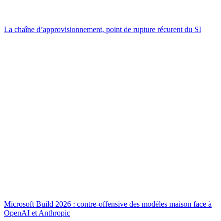
La chaîne d’approvisionnement, point de rupture récurent du SI
Microsoft Build 2026 : contre-offensive des modèles maison face à
OpenAI et Anthropic