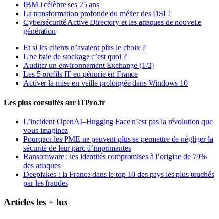
IBM i célèbre ses 25 ans
La transformation profonde du métier des DSI !
Cybersécurité Active Directory et les attaques de nouvelle
génération
Et si les clients n’avaient plus le choix ?
Une baie de stockage c’est quoi ?
Auditer un environnement Exchange (1/2)
Les 5 profils IT en pénurie en France
Activer la mise en veille prolongée dans Windows 10
Les plus consultés sur iTPro.fr
L’incident OpenAI–Hugging Face n’est pas la révolution que
vous imaginez
Pourquoi les PME ne peuvent plus se permettre de négliger la
sécurité de leur parc d’imprimantes
Ransomware : les identités compromises à l’origine de 79%
des attaques
Deepfakes : la France dans le top 10 des pays les plus touchés
par les fraudes
Articles les + lus