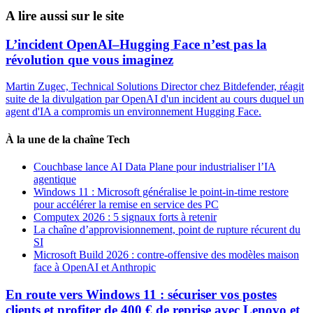
A lire aussi sur le site
L’incident OpenAI–Hugging Face n’est pas la
révolution que vous imaginez
Martin Zugec, Technical Solutions Director chez Bitdefender, réagit
suite de la divulgation par OpenAI d'un incident au cours duquel un
agent d'IA a compromis un environnement Hugging Face.
À la une de la chaîne Tech
Couchbase lance AI Data Plane pour industrialiser l’IA
agentique
Windows 11 : Microsoft généralise le point-in-time restore
pour accélérer la remise en service des PC
Computex 2026 : 5 signaux forts à retenir
La chaîne d’approvisionnement, point de rupture récurent du
SI
Microsoft Build 2026 : contre-offensive des modèles maison
face à OpenAI et Anthropic
En route vers Windows 11 : sécuriser vos postes
clients et profiter de 400 € de reprise avec Lenovo et