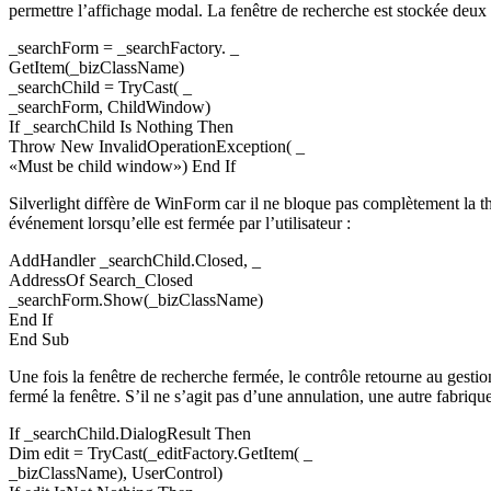
permettre l’affichage modal. La fenêtre de recherche est stockée deux
_searchForm = _searchFactory. _
GetItem(_bizClassName)
_searchChild = TryCast( _
_searchForm, ChildWindow)
If _searchChild Is Nothing Then
Throw New InvalidOperationException( _
«Must be child window») End If
Silverlight diffère de WinForm car il ne bloque pas complètement la t
événement lorsqu’elle est fermée par l’utilisateur :
AddHandler _searchChild.Closed, _
AddressOf Search_Closed
_searchForm.Show(_bizClassName)
End If
End Sub
Une fois la fenêtre de recherche fermée, le contrôle retourne au gesti
fermé la fenêtre. S’il ne s’agit pas d’une annulation, une autre fabrique
If _searchChild.DialogResult Then
Dim edit = TryCast(_editFactory.GetItem( _
_bizClassName), UserControl)