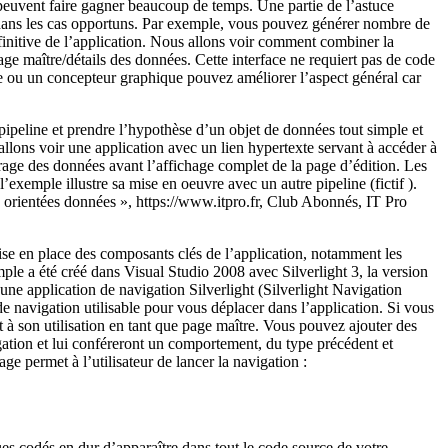
 peuvent faire gagner beaucoup de temps. Une partie de l’astuce
 dans les cas opportuns. Par exemple, vous pouvez générer nombre de
initive de l’application. Nous allons voir comment combiner la
age maître/détails des données. Cette interface ne requiert pas de code
me ou un concepteur graphique pouvez améliorer l’aspect général car
u pipeline et prendre l’hypothèse d’un objet de données tout simple et
llons voir une application avec un lien hypertexte servant à accéder à
trage des données avant l’affichage complet de la page d’édition. Les
exemple illustre sa mise en oeuvre avec un autre pipeline (fictif ).
s orientées données », https://www.itpro.fr, Club Abonnés, IT Pro
mise en place des composants clés de l’application, notamment les
e a été créé dans Visual Studio 2008 avec Silverlight 3, la version
e application de navigation Silverlight (Silverlight Navigation
de navigation utilisable pour vous déplacer dans l’application. Si vous
ent à son utilisation en tant que page maître. Vous pouvez ajouter des
gation et lui conféreront un comportement, du type précédent et
ge permet à l’utilisateur de lancer la navigation :
 codés en dur d’apparaître dans tout le code source de votre