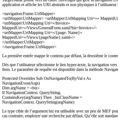
application et affiche les URI abstraits et non physiques à l’utilisateur f
<navigation:Frame.UriMapper>
<uriMapper:UriMapper> <uriMapper:UriMapping Uri=»» MappedU
<uriMapper:UriMapping Uri=»/Invoice»
MappedUri=»/Views/GeneralForm.xaml?biz=Invoice»/>
<uriMapper:UriMapping Uri=»/{page- Name}»
MappedUri=»/Views/{pageName}.xaml»/>
</uriMapper:UriMapper>
</navigation:Frame.UriMapper>
La première entrée mappe le contenu par défaut, la deuxième le contenu 
Dès que l’utilisateur sélectionne le lien hyper-texte, la navigation ve
Item. Le paramètre de requête est disponible dans la méthode Navigate
Protected Overrides Sub OnNavigatedTo(ByVal e As
NavigationEventArgs)
Dim argName = «biz»
If NavigationContext. QueryString.
ContainsKey(argName) Then _bizClassName =
NavigationContext. QueryString(argName)
Le type cible de l’argument biz est utilisable avec un peu de MEF pour
cas contraire, employer une recherche par défaut. Qu’elle soit standa