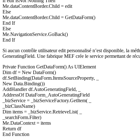
If edit IsNot Nothing Then
Me.dataContentBorder.Child = edit
Else
Me.dataContentBorder.Child = GetDataForm()
End If
Else
Me.NavigationService.GoBack()
End If
Si aucun contrôle utilisateur edit personnalisé n’est disponible, la 
GeneratingField. Une fabrique MEF crée le service permettant de récu
Private Function GetDataForm() As UIElement
Dim df = New DataForm()
df.SetBinding(DataForm.ItemsSourceProperty, _
New Data.Binding())
AddHandler df.AutoGeneratingField, _
AddressOf DataForm_AutoGeneratingField
_bizService = _bizServiceFactory.GetItem( _
_bizClassName)
Dim items = _bizService.RetrieveList( _
_searchForm.Filter)
Me.DataContext = items
Return df
End Function