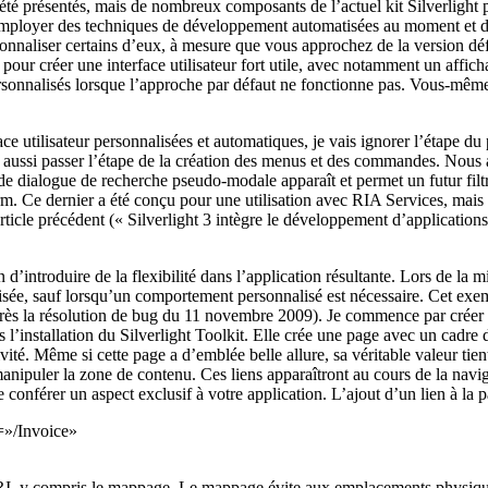
 été présentés, mais de nombreux composants de l’actuel kit Silverlight
ez employer des techniques de développement automatisées au moment et
naliser certains d’eux, à mesure que vous approchez de la version déf
pour créer une interface utilisateur fort utile, avec notamment un affich
personnalisés lorsque l’approche par défaut ne fonctionne pas. Vous-mê
face utilisateur personnalisées et automatiques, je vais ignorer l’étape d
s aussi passer l’étape de la création des menus et des commandes. Nous a
te de dialogue de recherche pseudo-modale apparaît et permet un futur fil
m. Ce dernier a été conçu pour une utilisation avec RIA Services, mais l’
icle précédent (« Silverlight 3 intègre le développement d’application
’introduire de la flexibilité dans l’application résultante. Lors de la 
e, sauf lorsqu’un comportement personnalisé est nécessaire. Cet exempl
ès la résolution de bug du 11 novembre 2009). Je commence par créer un
s l’installation du Silverlight Toolkit. Elle crée une page avec un cadre 
tivité. Même si cette page a d’emblée belle allure, sa véritable valeur ti
anipuler la zone de contenu. Ces liens apparaîtront au cours de la navi
conférer un aspect exclusif à votre application. L’ajout d’un lien à la pa
=»/Invoice»
URI, y compris le mappage. Le mappage évite aux emplacements physiques