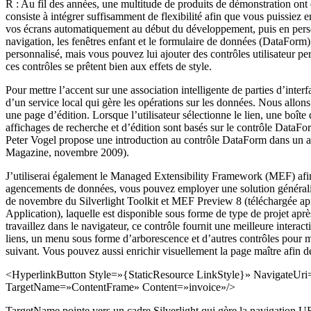
R : Au fil des années, une multitude de produits de démonstration ont
consiste à intégrer suffisamment de flexibilité afin que vous puissi
vos écrans automatiquement au début du développement, puis en person
navigation, les fenêtres enfant et le formulaire de données (DataForm) 
personnalisé, mais vous pouvez lui ajouter des contrôles utilisateur 
ces contrôles se prêtent bien aux effets de style.
Pour mettre l’accent sur une association intelligente de parties d’inter
d’un service local qui gère les opérations sur les données. Nous allon
une page d’édition. Lorsque l’utilisateur sélectionne le lien, une boî
affichages de recherche et d’édition sont basés sur le contrôle DataFor
Peter Vogel propose une introduction au contrôle DataForm dans un art
Magazine, novembre 2009).
J’utiliserai également le Managed Extensibility Framework (MEF) afin d
agencements de données, vous pouvez employer une solution généralisé
de novembre du Silverlight Toolkit et MEF Preview 8 (téléchargée apr
Application), laquelle est disponible sous forme de type de projet aprè
travaillez dans le navigateur, ce contrôle fournit une meilleure interac
liens, un menu sous forme d’arborescence et d’autres contrôles pour m
suivant. Vous pouvez aussi enrichir visuellement la page maître afin de 
<HyperlinkButton Style=»{StaticResource LinkStyle}» NavigateUri
TargetName=»ContentFrame» Content=»invoice»/>
TargetName pointe vers un cadre Silverlight qui gère la navigation 