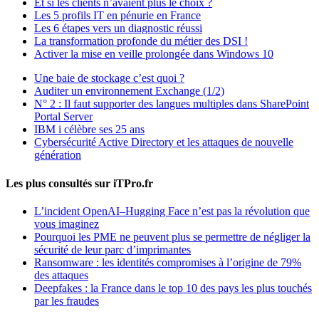
Et si les clients n’avaient plus le choix ?
Les 5 profils IT en pénurie en France
Les 6 étapes vers un diagnostic réussi
La transformation profonde du métier des DSI !
Activer la mise en veille prolongée dans Windows 10
Une baie de stockage c’est quoi ?
Auditer un environnement Exchange (1/2)
N° 2 : Il faut supporter des langues multiples dans SharePoint
Portal Server
IBM i célèbre ses 25 ans
Cybersécurité Active Directory et les attaques de nouvelle
génération
Les plus consultés sur iTPro.fr
L’incident OpenAI–Hugging Face n’est pas la révolution que
vous imaginez
Pourquoi les PME ne peuvent plus se permettre de négliger la
sécurité de leur parc d’imprimantes
Ransomware : les identités compromises à l’origine de 79%
des attaques
Deepfakes : la France dans le top 10 des pays les plus touchés
par les fraudes