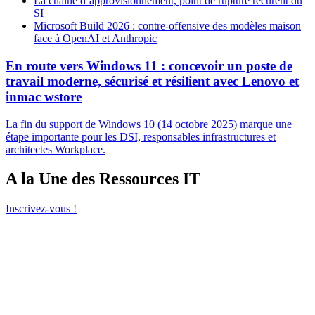
La chaîne d’approvisionnement, point de rupture récurent du
SI
Microsoft Build 2026 : contre-offensive des modèles maison
face à OpenAI et Anthropic
En route vers Windows 11 : concevoir un poste de
travail moderne, sécurisé et résilient avec Lenovo et
inmac wstore
La fin du support de Windows 10 (14 octobre 2025) marque une
étape importante pour les DSI, responsables infrastructures et
architectes Workplace.
A la Une des Ressources IT
Inscrivez-vous !