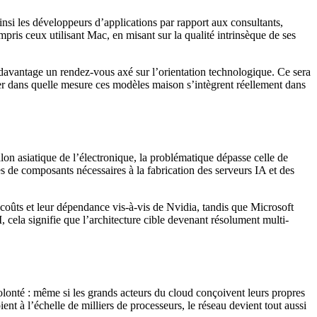
ainsi les développeurs d’applications par rapport aux consultants,
pris ceux utilisant Mac, en misant sur la qualité intrinsèque de ses
 davantage un rendez-vous axé sur l’orientation technologique. Ce sera
iner dans quelle mesure ces modèles maison s’intègrent réellement dans
alon asiatique de l’électronique, la problématique dépasse celle de
ies de composants nécessaires à la fabrication des serveurs IA et des
oûts et leur dépendance vis-à-vis de Nvidia, tandis que Microsoft
cela signifie que l’architecture cible devenant résolument multi-
olonté : même si les grands acteurs du cloud conçoivent leurs propres
t à l’échelle de milliers de processeurs, le réseau devient tout aussi