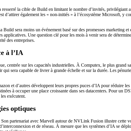
resserré la cible de Build en limitant le nombre d’invités, privilégiant 
t d’attirer également les « non-initiés » à l’écosystème Microsoft, y com
de la Build sera moins un événement basé sur des promesses marketing et
ures applicatives. Une question clé pour les mois à venir sera de déterm
ité des entreprises.
e à l’IA
oue, centrée sur les capacités industrielles. À Computex, le plus grand s
voir qui sera capable de livrer à grande échelle et sur la durée. Les pénur
zon et d’autres développent leurs propres puces d’IA pour réduire les c
inées à occuper une place croissante dans ses datacenters. Pour un DSI, 
les exécutent.
gies optiques
e. Son partenariat avec Marvell autour de NVLink Fusion illustre cette v
d’interconnexion et de réseau. À mesure que les systèmes d’IA se déploien