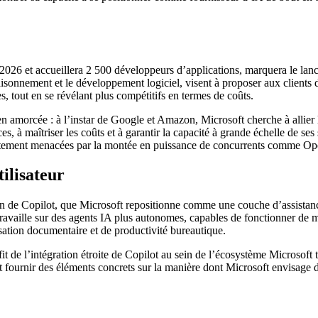
uin 2026 et accueillera 2 500 développeurs d’applications, marquera le 
 raisonnement et le développement logiciel, visent à proposer aux client
 tout en se révélant plus compétitifs en termes de coûts.
ien amorcée : à l’instar de Google et Amazon, Microsoft cherche à allier 
, à maîtriser les coûts et à garantir la capacité à grande échelle de ses
ectement menacées par la montée en puissance de concurrents comme Op
tilisateur
ion de Copilot, que Microsoft repositionne comme une couche d’assistan
travaille sur des agents IA plus autonomes, capables de fonctionner de m
ation documentaire et de productivité bureautique.
it de l’intégration étroite de Copilot au sein de l’écosystème Microsoft to
 fournir des éléments concrets sur la manière dont Microsoft envisage de 