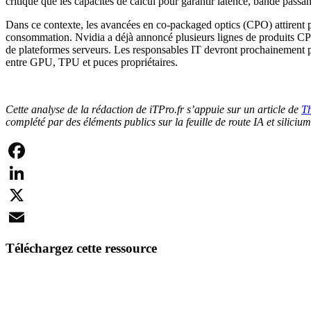
critique que les capacités de calcul pour garantir latence, bande passant
Dans ce contexte, les avancées en co-packaged optics (CPO) attirent par
consommation. Nvidia a déjà annoncé plusieurs lignes de produits CPO
de plateformes serveurs. Les responsables IT devront prochainement pr
entre GPU, TPU et puces propriétaires.
Cette analyse de la rédaction de iTPro.fr s’appuie sur un article de
T
complété par des éléments publics sur la feuille de route IA et silicium
Facebook
LinkedIn
X
Email
Téléchargez cette ressource