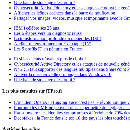
Une baie de stockage c’est quoi ?
Cybersécurité Active Directory et les attaques de nouvelle géné
Afficher les icônes cachées dans la barre de notification
Partager vos images, vidéos, musique et imprimante avec le Gro
IBM i célèbre ses 25 ans
Les 6 étapes vers un diagnostic réussi
La transformation profonde du métier des DSI !
Auditer un environnement Exchange (1/2)
Les 5 profils IT en pénurie en France
Et si les clients n’avaient plus le choix ?
Cybersécurité Active Directory et les attaques de nouvelle géné
N° 2 : Il faut supporter des langues multiples dans SharePoint P
Activer la mise en veille prolongée dans Windows 10
Une baie de stockage c’est quoi ?
Les plus consultés sur iTPro.fr
L’incident OpenAI–Hugging Face n’est pas la révolution que 
Pourquoi les PME ne peuvent plus se permettre de négliger la s
Ransomware : les identités compromises à l’origine de 79% des
Deepfakes : la France dans le top 10 des pays les plus touchés p
Articles les + lus