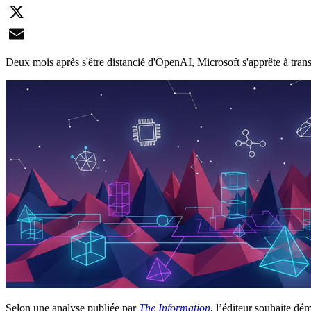
LinkedIn
X
Email
Deux mois après s'être distancié d'OpenAI, Microsoft s'apprête à tran
Selon une analyse publiée par
The Information
, l’éditeur souhaite d