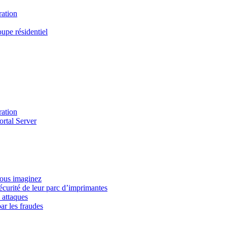
ration
upe résidentiel
ration
ortal Server
vous imaginez
écurité de leur parc d’imprimantes
 attaques
ar les fraudes