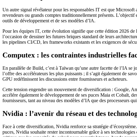
Un autre signal révélateur pour les responsables IT est que Microsoft a 
revendeurs ou grands comptes traditionnellement présents. L’objectif es
outils de développement et de ses modèles d’IA.
Pour les équipes IT, cette évolution signifie que cette édition 2026 
l’occasion de dessiner les futures briques standard de leurs architect
les pipelines CI/CD, les frameworks existants et les exigences de sécur
Computex : les contraintes industrielles fac
En parallèle de Build, c’est à Taïwan qu’une autre facette de l’IA se j
l’offre des accélérateurs les plus puissants ; il s’agit également de sa
GPU redéfinissent les discussions entre fournisseurs et acheteurs.
Cette tension engendre un mouvement de diversification : Google, Ama
accélére également le développement de ses puces Maia et Cobalt, dest
fournisseurs, tant au niveau des modèles d’IA que des processeurs qui 
Nvidia : l’avenir du réseau et des technolo
Face à cette diversification, Nvidia renforce sa stratégie d’écosystèm
puces, Nvidia souhaite rester incontournable grâce à ses technologies 