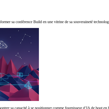
sformer sa conférence Build en une vitrine de sa souveraineté technolog
émontrer sa capacité à se positionner comme fournisseur d’IA de bout e