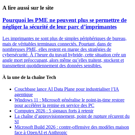
A lire aussi sur le site
Pourquoi les PME ne peuvent plus se permettre de
négliger la sécurité de leur parc d’imprimantes
Les imprimantes ne sont plus de simples périphériques de bureau,
mais de véritables terminaux connectés. Pourtant, dans de
nombreuses PME, elles restent en marge des stratégies de
cybersécurité. À l’heure du travail hybride, cette situation crée un
angle mort préoccupant, alors même qu’elles traitent, stockent et
transmettent quotidiennement des données sensibles.
À la une de la chaîne Tech
Couchbase lance AI Data Plane pour industrialiser l’IA
agentique
Windows 11 : Microsoft généralise le point-in-time restore
pour accélérer la remise en service des PC
Computex 2026 : 5 signaux forts à retenir
La chaîne d’approvisionnement, point de rupture récurent du
SI
Microsoft Build 2026 : contre-offensive des modèles maison
face à OpenAI et Anthropic