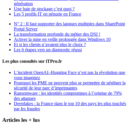
génération
Une baie de stockage c’est quoi ?
Les 5 profils IT en pénurie en France
N° 2 : Il faut supporter des langues multiples dans SharePoint
Portal Server
La transformation profonde du métier des DSI !
Activer la mise en veille prolongée dans Windows 10
Et si les clients n’avaient plus le choix ?
Les 6 étapes vers un diagnostic réussi
Les plus consultés sur iTPro.fr
L’incident OpenAI–Hugging Face n’est pas la révolution que
vous imaginez
Pourquoi les PME ne peuvent plus se permettre de négliger la
sécurité de leur parc d’imprimantes
Ransomware : les identités compromises à l’origine de 79%
des attaques
Deepfakes : la France dans le top 10 des pays les plus touchés
par les fraudes
Articles les + lus