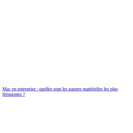
Mac en entreprise : quelles sont les pannes matérielles les plus
fréquentes ?