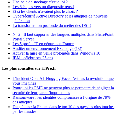
Une baie de stockage c’est quoi ?
Les 6 étapes vers un diagnostic réussi
Et si les clients n’avaient plus le choix ?
Cybersécurité Active Directory et les attaques de nouvelle
génération
La transformation profonde du métier des DSI !
N° 2 : Il faut supporter des langues multiples dans SharePoint
Portal Server
Les 5 profils IT en pénurie en France
Auditer un environnement Exchange (1/2)
Activer la mise en veille prolongée dans Windows 10
IBM i célèbre ses 25 ans
Les plus consultés sur iTPro.fr
L’incident OpenAI–Hugging Face n’est pas la révolution que
vous imaginez
Pourquoi les PME ne peuvent plus se permettre de négliger la
sécurité de leur parc d’imprimantes
Ransomware : les identités compromises à l’origine de 79%
des attaques
Deepfakes : la France dans le top 10 des pays les plus touchés
par les fraudes