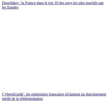
Deepfakes : la France dans le top 10 des pays les plus touchés par
les fraudes
Cybersécurité : les entreprises françaises réclament un durcissement
inédit de la réglementation