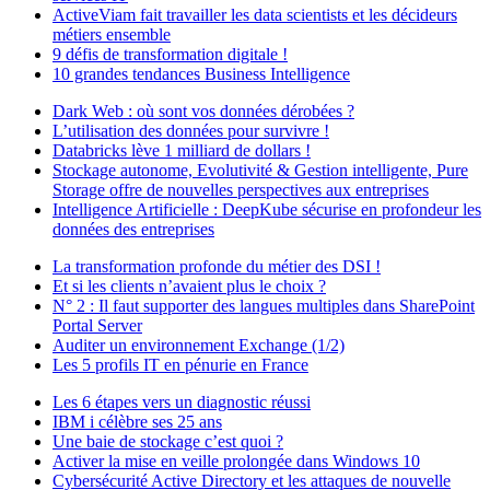
ActiveViam fait travailler les data scientists et les décideurs
métiers ensemble
9 défis de transformation digitale !
10 grandes tendances Business Intelligence
Dark Web : où sont vos données dérobées ?
L’utilisation des données pour survivre !
Databricks lève 1 milliard de dollars !
Stockage autonome, Evolutivité & Gestion intelligente, Pure
Storage offre de nouvelles perspectives aux entreprises
Intelligence Artificielle : DeepKube sécurise en profondeur les
données des entreprises
La transformation profonde du métier des DSI !
Et si les clients n’avaient plus le choix ?
N° 2 : Il faut supporter des langues multiples dans SharePoint
Portal Server
Auditer un environnement Exchange (1/2)
Les 5 profils IT en pénurie en France
Les 6 étapes vers un diagnostic réussi
IBM i célèbre ses 25 ans
Une baie de stockage c’est quoi ?
Activer la mise en veille prolongée dans Windows 10
Cybersécurité Active Directory et les attaques de nouvelle