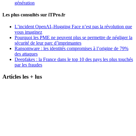
génération
Les plus consultés sur iTPro.fr
L’incident OpenAI–Hugging Face n’est pas la révolution que
vous imaginez
Pourquoi les PME ne peuvent plus se permettre de négliger la
sécurité de leur parc d’imprimantes
Ransomware : les identités compromises à l’origine de 79%
des attaques
Deepfakes : la France dans le top 10 des pays les plus touchés
par les fraudes
Articles les + lus