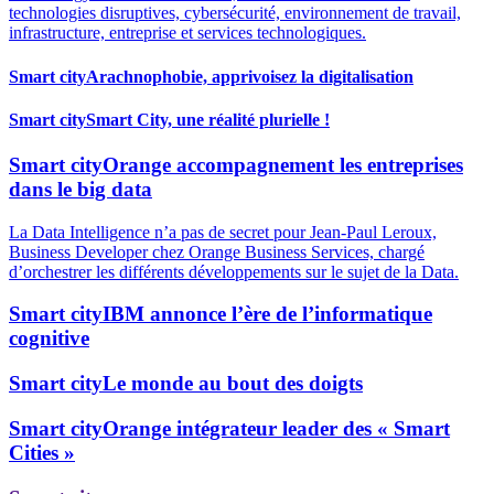
technologies disruptives, cybersécurité, environnement de travail,
infrastructure, entreprise et services technologiques.
Smart city
Arachnophobie, apprivoisez la digitalisation
Smart city
Smart City, une réalité plurielle !
Smart city
Orange accompagnement les entreprises
dans le big data
La Data Intelligence n’a pas de secret pour Jean-Paul Leroux,
Business Developer chez Orange Business Services, chargé
d’orchestrer les différents développements sur le sujet de la Data.
Smart city
IBM annonce l’ère de l’informatique
cognitive
Smart city
Le monde au bout des doigts
Smart city
Orange intégrateur leader des « Smart
Cities »