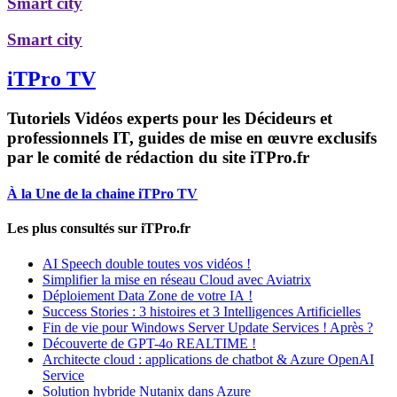
Smart city
Smart city
iTPro TV
Tutoriels Vidéos experts pour les Décideurs et
professionnels IT, guides de mise en œuvre exclusifs
par le comité de rédaction du site iTPro.fr
À la Une de la chaine iTPro TV
Les plus consultés sur iTPro.fr
AI Speech double toutes vos vidéos !
Simplifier la mise en réseau Cloud avec Aviatrix
Déploiement Data Zone de votre IA !
Success Stories : 3 histoires et 3 Intelligences Artificielles
Fin de vie pour Windows Server Update Services ! Après ?
Découverte de GPT-4o REALTIME !
Architecte cloud : applications de chatbot & Azure OpenAI
Service
Solution hybride Nutanix dans Azure