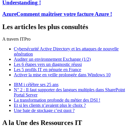
Understanding !
Azure
Comment maîtriser votre facture Azure !
Les articles les plus consultés
A travers ITPro
Cybersécurité Active Directory et les attaques de nouvelle
génération
Auditer un environnement Exchange (1/2)
Les 6 étapes vers un diagnostic réussi
Les 5 profils IT en pénurie en France
Activer la mise en veille prolongée dans Windows 10
IBM i célèbre ses 25 ans
N° 2 : Il faut supporter des langues multiples dans SharePoint
Portal Server
La transformation profonde du métier des DSI !
Et si les clients n’avaient plus le choix ?
Une baie de stockage c’est quoi ?
A la Une des Ressources IT