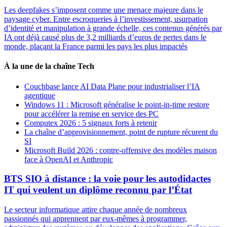
Les deepfakes s’imposent comme une menace majeure dans le
paysage cyber. Entre escroqueries à l’investissement, usurpation
d’identité et manipulation à grande échelle, ces contenus générés par
IA ont déjà causé plus de 3,2 milliards d’euros de pertes dans le
monde, plaçant la France parmi les pays les plus impactés
À la une de la chaîne Tech
Couchbase lance AI Data Plane pour industrialiser l’IA
agentique
Windows 11 : Microsoft généralise le point-in-time restore
pour accélérer la remise en service des PC
Computex 2026 : 5 signaux forts à retenir
La chaîne d’approvisionnement, point de rupture récurent du
SI
Microsoft Build 2026 : contre-offensive des modèles maison
face à OpenAI et Anthropic
BTS SIO à distance : la voie pour les autodidactes
IT qui veulent un diplôme reconnu par l’État
Le secteur informatique attire chaque année de nombreux
passionnés qui apprennent par eux-mêmes à programmer,