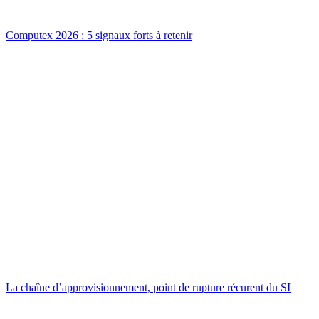
Computex 2026 : 5 signaux forts à retenir
La chaîne d’approvisionnement, point de rupture récurent du SI