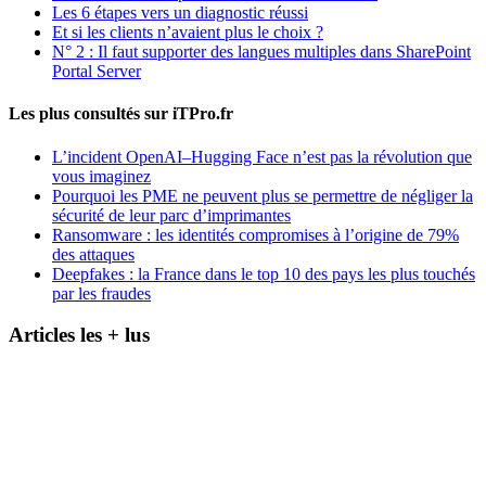
Les 6 étapes vers un diagnostic réussi
Et si les clients n’avaient plus le choix ?
N° 2 : Il faut supporter des langues multiples dans SharePoint
Portal Server
Les plus consultés sur iTPro.fr
L’incident OpenAI–Hugging Face n’est pas la révolution que
vous imaginez
Pourquoi les PME ne peuvent plus se permettre de négliger la
sécurité de leur parc d’imprimantes
Ransomware : les identités compromises à l’origine de 79%
des attaques
Deepfakes : la France dans le top 10 des pays les plus touchés
par les fraudes
Articles les + lus