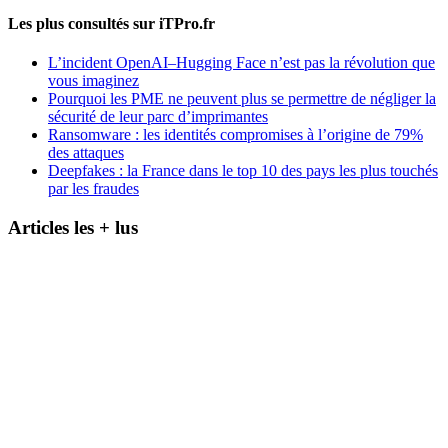
Les plus consultés sur iTPro.fr
L’incident OpenAI–Hugging Face n’est pas la révolution que
vous imaginez
Pourquoi les PME ne peuvent plus se permettre de négliger la
sécurité de leur parc d’imprimantes
Ransomware : les identités compromises à l’origine de 79%
des attaques
Deepfakes : la France dans le top 10 des pays les plus touchés
par les fraudes
Articles les + lus