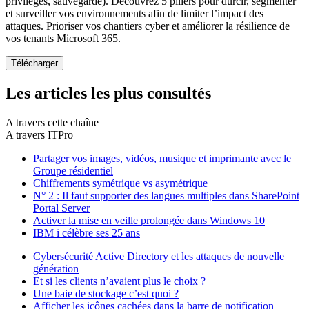
privilèges, sauvegarde). Découvrez 5 piliers pour durcir, segmenter
et surveiller vos environnements afin de limiter l’impact des
attaques. Prioriser vos chantiers cyber et améliorer la résilience de
vos tenants Microsoft 365.
Les articles les plus consultés
A travers cette chaîne
A travers ITPro
Partager vos images, vidéos, musique et imprimante avec le
Groupe résidentiel
Chiffrements symétrique vs asymétrique
N° 2 : Il faut supporter des langues multiples dans SharePoint
Portal Server
Activer la mise en veille prolongée dans Windows 10
IBM i célèbre ses 25 ans
Cybersécurité Active Directory et les attaques de nouvelle
génération
Et si les clients n’avaient plus le choix ?
Une baie de stockage c’est quoi ?
Afficher les icônes cachées dans la barre de notification