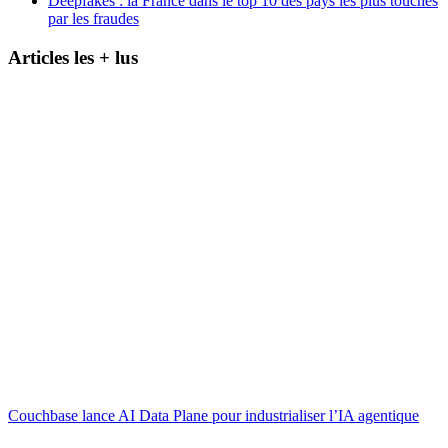
Deepfakes : la France dans le top 10 des pays les plus touchés
par les fraudes
Articles les + lus
Couchbase lance AI Data Plane pour industrialiser l’IA agentique