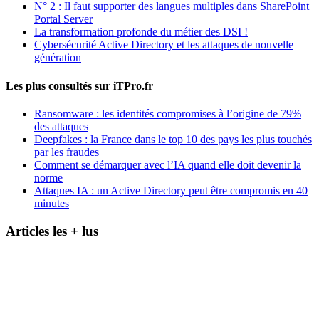
N° 2 : Il faut supporter des langues multiples dans SharePoint
Portal Server
La transformation profonde du métier des DSI !
Cybersécurité Active Directory et les attaques de nouvelle
génération
Les plus consultés sur iTPro.fr
Ransomware : les identités compromises à l’origine de 79%
des attaques
Deepfakes : la France dans le top 10 des pays les plus touchés
par les fraudes
Comment se démarquer avec l’IA quand elle doit devenir la
norme
Attaques IA : un Active Directory peut être compromis en 40
minutes
Articles les + lus