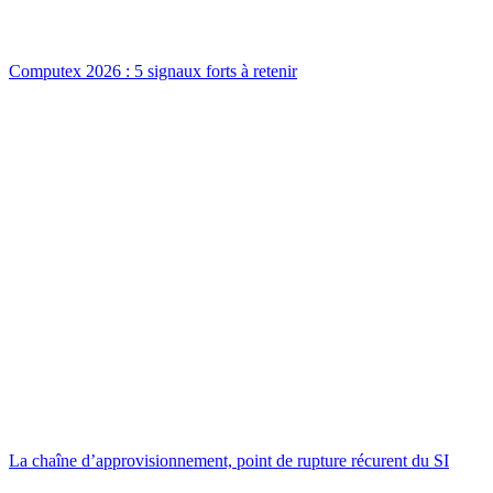
Computex 2026 : 5 signaux forts à retenir
La chaîne d’approvisionnement, point de rupture récurent du SI