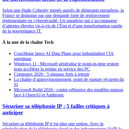
Selon une étude Cohesity menée auprès de dirigeants européens, la
France se distingue par une demande forte de renforcement
réglementaire en cybersécurité. Un paradoxe qui s’accompagne
d’attentes élevées vis-à-vis de l’État et d’une transformation rapide
de la gouvernance IT.
À la une de la chaîne Tech
Couchbase lance AI Data Plane pour industrialiser l’IA
agentique
Windows 11 : Microsoft généralise le point-in-time restore
pour accélérer la remise en service des PC
Computex 2026 : 5 signaux forts à retenir
La chaîne d’approvisionnement, point de rupture récurent du
SI
Microsoft Build 2026 : contre-offensive des modèles maison
face à OpenAI et Anthropic
Sécuriser sa téléphonie IP : 5 failles critiques à
anticiper
Sécuriser sa téléphonie IP n’est plus une option. Avec la
généralisation de la téléphonie cloud et des infrastructures VoIP, la