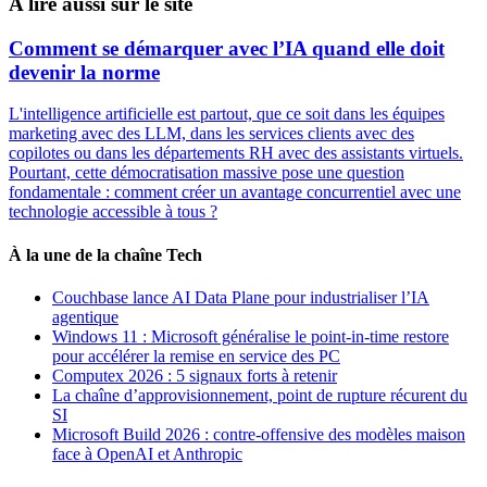
A lire aussi sur le site
Comment se démarquer avec l’IA quand elle doit
devenir la norme
L'intelligence artificielle est partout, que ce soit dans les équipes
marketing avec des LLM, dans les services clients avec des
copilotes ou dans les départements RH avec des assistants virtuels.
Pourtant, cette démocratisation massive pose une question
fondamentale : comment créer un avantage concurrentiel avec une
technologie accessible à tous ?
À la une de la chaîne Tech
Couchbase lance AI Data Plane pour industrialiser l’IA
agentique
Windows 11 : Microsoft généralise le point-in-time restore
pour accélérer la remise en service des PC
Computex 2026 : 5 signaux forts à retenir
La chaîne d’approvisionnement, point de rupture récurent du
SI
Microsoft Build 2026 : contre-offensive des modèles maison
face à OpenAI et Anthropic