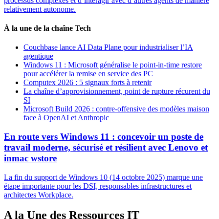
processus complexes et d’interagir avec d’autres agents de manière
relativement autonome.
À la une de la chaîne Tech
Couchbase lance AI Data Plane pour industrialiser l’IA
agentique
Windows 11 : Microsoft généralise le point-in-time restore
pour accélérer la remise en service des PC
Computex 2026 : 5 signaux forts à retenir
La chaîne d’approvisionnement, point de rupture récurent du
SI
Microsoft Build 2026 : contre-offensive des modèles maison
face à OpenAI et Anthropic
En route vers Windows 11 : concevoir un poste de
travail moderne, sécurisé et résilient avec Lenovo et
inmac wstore
La fin du support de Windows 10 (14 octobre 2025) marque une
étape importante pour les DSI, responsables infrastructures et
architectes Workplace.
A la Une des Ressources IT