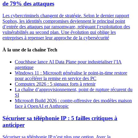
de 79% des attaques
Les cybercriminels changent de stratégie. Selon le dernier rapport
Sophos, les identités compromises deviennent le principal point
d’entrée des attaques par ransomware, reléguant l’exploitation des
vulnérabilités au second plan. Une évolution qui oblige les
entreprises à repenser leur approche de la cybersécurité
À la une de la chaîne Tech
Couchbase lance AI Data Plane pour industrialiser l’IA
agentique
Windows 11 : Microsoft généralise le point-in-time restore
pour accélérer la remise en service des PC
Computex 2026 : 5 signaux forts à retenir
La chaîne d’approvisionnement, point de rupture récurent du
SI
Microsoft Build 2026 : contre-offensive des modèles maison
face à OpenAI et Anthropic
Sécuriser sa téléphonie IP : 5 failles critiques à
anticiper
Sécuriser sa téléphonie IP n’est plus une option. Avec la