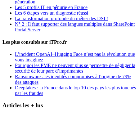
génération
Les 5 profils IT en pénurie en France
Les 6 étapes vers un diagnostic réussi
La transformation profonde du métier des DSI !
N° 2 : Il faut supporter des langues multiples dans SharePoint
Portal Server
Les plus consultés sur iTPro.fr
L’incident OpenAI–Hugging Face n’est pas la révolution que
vous imaginez
Pourquoi les PME ne peuvent plus se permettre de négliger la
sécurité de leur parc d’imprimantes
Ransomware : les identités compromises à l’origine de 79%
des attaques
Deepfakes : la France dans le top 10 des pays les plus touchés
par les fraudes
Articles les + lus