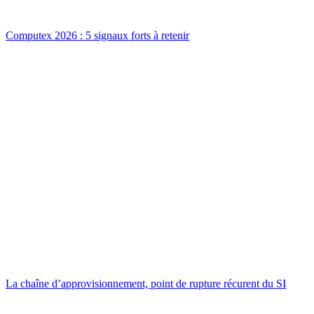
Computex 2026 : 5 signaux forts à retenir
La chaîne d’approvisionnement, point de rupture récurent du SI