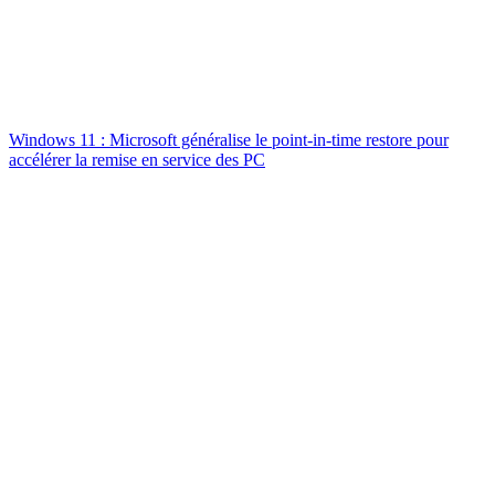
Windows 11 : Microsoft généralise le point-in-time restore pour
accélérer la remise en service des PC