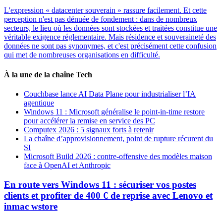
L'expression « datacenter souverain » rassure facilement. Et cette
perception n'est pas dénuée de fondement : dans de nombreux
secteurs, le lieu où les données sont stockées et traitées constitue une
véritable exigence réglementaire. Mais résidence et souveraineté des
données ne sont pas synonymes, et c'est précisément cette confusion
qui met de nombreuses organisations en difficulté.
À la une de la chaîne Tech
Couchbase lance AI Data Plane pour industrialiser l’IA
agentique
Windows 11 : Microsoft généralise le point-in-time restore
pour accélérer la remise en service des PC
Computex 2026 : 5 signaux forts à retenir
La chaîne d’approvisionnement, point de rupture récurent du
SI
Microsoft Build 2026 : contre-offensive des modèles maison
face à OpenAI et Anthropic
En route vers Windows 11 : sécuriser vos postes
clients et profiter de 400 € de reprise avec Lenovo et
inmac wstore