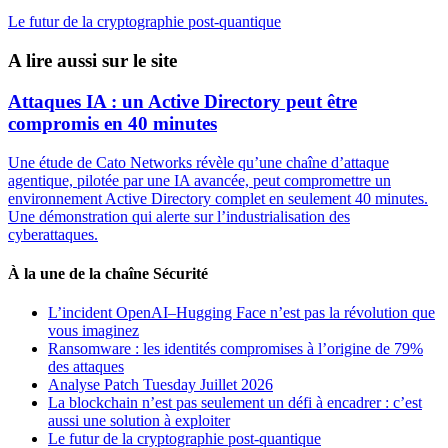
Le futur de la cryptographie post-quantique
A lire aussi sur le site
Attaques IA : un Active Directory peut être
compromis en 40 minutes
Une étude de Cato Networks révèle qu’une chaîne d’attaque
agentique, pilotée par une IA avancée, peut compromettre un
environnement Active Directory complet en seulement 40 minutes.
Une démonstration qui alerte sur l’industrialisation des
cyberattaques.
À la une de la chaîne Sécurité
L’incident OpenAI–Hugging Face n’est pas la révolution que
vous imaginez
Ransomware : les identités compromises à l’origine de 79%
des attaques
Analyse Patch Tuesday Juillet 2026
La blockchain n’est pas seulement un défi à encadrer : c’est
aussi une solution à exploiter
Le futur de la cryptographie post-quantique