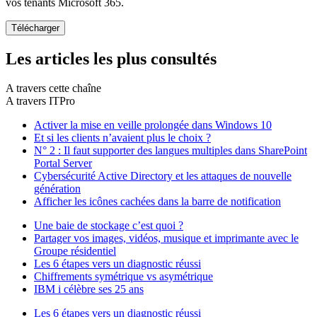
vos tenants Microsoft 365.
Les articles les plus consultés
A travers cette chaîne
A travers ITPro
Activer la mise en veille prolongée dans Windows 10
Et si les clients n’avaient plus le choix ?
N° 2 : Il faut supporter des langues multiples dans SharePoint
Portal Server
Cybersécurité Active Directory et les attaques de nouvelle
génération
Afficher les icônes cachées dans la barre de notification
Une baie de stockage c’est quoi ?
Partager vos images, vidéos, musique et imprimante avec le
Groupe résidentiel
Les 6 étapes vers un diagnostic réussi
Chiffrements symétrique vs asymétrique
IBM i célèbre ses 25 ans
Les 6 étapes vers un diagnostic réussi