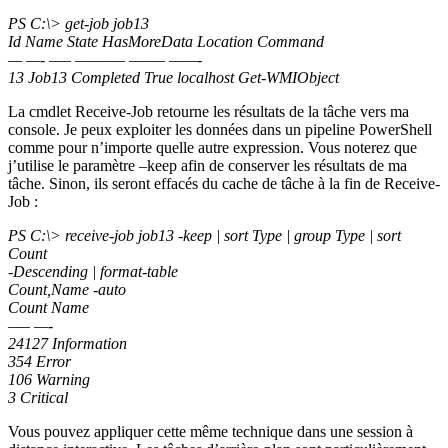
PS C:\> get-job job13
Id Name State HasMoreData Location Command
— —- —– ———– ——– ——-
13 Job13 Completed True localhost Get-WMIObject
La cmdlet Receive-Job retourne les résultats de la tâche vers ma
console. Je peux exploiter les données dans un pipeline PowerShell
comme pour n’importe quelle autre expression. Vous noterez que
j’utilise le paramètre –keep afin de conserver les résultats de ma
tâche. Sinon, ils seront effacés du cache de tâche à la fin de Receive-
Job :
PS C:\> receive-job job13 -keep | sort Type | group Type | sort
Count
-Descending | format-table
Count,Name -auto
Count Name
—– —-
24127 Information
354 Error
106 Warning
3 Critical
Vous pouvez appliquer cette même technique dans une session à