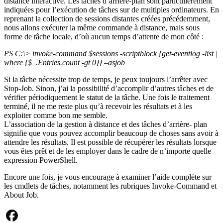
distance interactive. Les tâches d’arrière-plan sont particulièrement
indiquées pour l’exécution de tâches sur de multiples ordinateurs. En
reprenant la collection de sessions distantes créées précédemment,
nous allons exécuter la même commande à distance, mais sous
forme de tâche locale, d’où aucun temps d’attente de mon côté :
PS C:\> invoke-command $sessions -scriptblock {get-eventlog -list |
where {$_.Entries.count -gt 0}} –asjob
Si la tâche nécessite trop de temps, je peux toujours l’arrêter avec
Stop-Job. Sinon, j’ai la possibilité d’accomplir d’autres tâches et de
vérifier périodiquement le statut de la tâche. Une fois le traitement
terminé, il ne me reste plus qu’à recevoir les résultats et à les
exploiter comme bon me semble.
L’association de la gestion à distance et des tâches d’arrière- plan
signifie que vous pouvez accomplir beaucoup de choses sans avoir à
attendre les résultats. Il est possible de récupérer les résultats lorsque
vous êtes prêt et de les employer dans le cadre de n’importe quelle
expression PowerShell.
Encore une fois, je vous encourage à examiner l’aide complète sur
les cmdlets de tâches, notamment les rubriques Invoke-Command et
About Job.