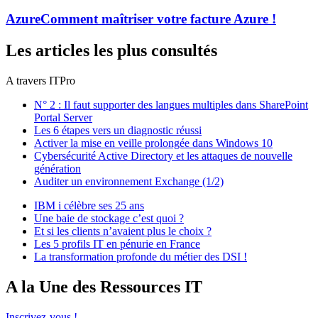
Azure
Comment maîtriser votre facture Azure !
Les articles les plus consultés
A travers ITPro
N° 2 : Il faut supporter des langues multiples dans SharePoint
Portal Server
Les 6 étapes vers un diagnostic réussi
Activer la mise en veille prolongée dans Windows 10
Cybersécurité Active Directory et les attaques de nouvelle
génération
Auditer un environnement Exchange (1/2)
IBM i célèbre ses 25 ans
Une baie de stockage c’est quoi ?
Et si les clients n’avaient plus le choix ?
Les 5 profils IT en pénurie en France
La transformation profonde du métier des DSI !
A la Une des Ressources IT
Inscrivez-vous !