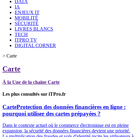
DATA
IA
ENJEUX IT
MOBILITÉ
SÉCURITÉ
LIVRES BLANCS
TECH
ITPRO TV
DIGITAL CORNER
>
Carte
Carte
À la Une de la chaine Carte
Les plus consultés sur iTPro.fr
Carte
Protection des données financières en ligne :
pourquoi utiliser des cartes prépayées ?
Dans le contexte actuel où le commerce électronique est en pleine
expansion, la sécurité des données financières devient une priorité.
La multiplication des fraudes et vols d'identité incite les utilisateurs à