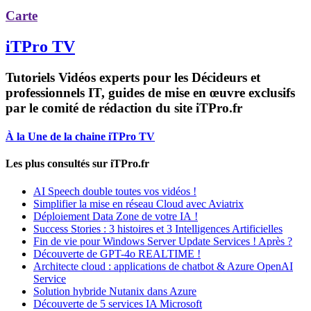
Carte
iTPro TV
Tutoriels Vidéos experts pour les Décideurs et
professionnels IT, guides de mise en œuvre exclusifs
par le comité de rédaction du site iTPro.fr
À la Une de la chaine iTPro TV
Les plus consultés sur iTPro.fr
AI Speech double toutes vos vidéos !
Simplifier la mise en réseau Cloud avec Aviatrix
Déploiement Data Zone de votre IA !
Success Stories : 3 histoires et 3 Intelligences Artificielles
Fin de vie pour Windows Server Update Services ! Après ?
Découverte de GPT-4o REALTIME !
Architecte cloud : applications de chatbot & Azure OpenAI
Service
Solution hybride Nutanix dans Azure
Découverte de 5 services IA Microsoft