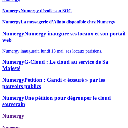
Numergy
Numergy dévoile son SOC
Numergy
La messagerie d’Alinto disponible chez Numergy
Numergy
Numergy inaugure ses locaux et son portail
web
Numergy inaugurait, lundi 13 mai, ses locaux parisiens.
Numergy
G-Cloud : Le cloud au service de Sa
Majesté
Numergy
Pétition : Gandi « écœuré » par les
pouvoirs publics
Numergy
Une pétition pour dégrouper le cloud
souverain
Numergy
Numergy