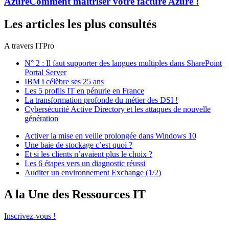
Azure
Comment maîtriser votre facture Azure !
Les articles les plus consultés
A travers ITPro
N° 2 : Il faut supporter des langues multiples dans SharePoint
Portal Server
IBM i célèbre ses 25 ans
Les 5 profils IT en pénurie en France
La transformation profonde du métier des DSI !
Cybersécurité Active Directory et les attaques de nouvelle
génération
Activer la mise en veille prolongée dans Windows 10
Une baie de stockage c’est quoi ?
Et si les clients n’avaient plus le choix ?
Les 6 étapes vers un diagnostic réussi
Auditer un environnement Exchange (1/2)
A la Une des Ressources IT
Inscrivez-vous !