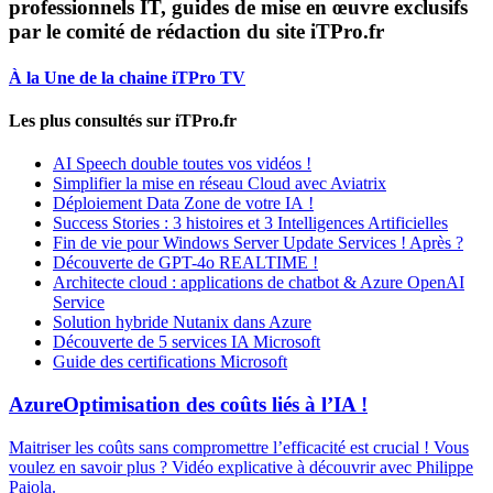
professionnels IT, guides de mise en œuvre exclusifs
par le comité de rédaction du site iTPro.fr
À la Une de la chaine iTPro TV
Les plus consultés sur iTPro.fr
AI Speech double toutes vos vidéos !
Simplifier la mise en réseau Cloud avec Aviatrix
Déploiement Data Zone de votre IA !
Success Stories : 3 histoires et 3 Intelligences Artificielles
Fin de vie pour Windows Server Update Services ! Après ?
Découverte de GPT-4o REALTIME !
Architecte cloud : applications de chatbot & Azure OpenAI
Service
Solution hybride Nutanix dans Azure
Découverte de 5 services IA Microsoft
Guide des certifications Microsoft
Azure
Optimisation des coûts liés à l’IA !
Maitriser les coûts sans compromettre l’efficacité est crucial ! Vous
voulez en savoir plus ? Vidéo explicative à découvrir avec Philippe
Paiola.