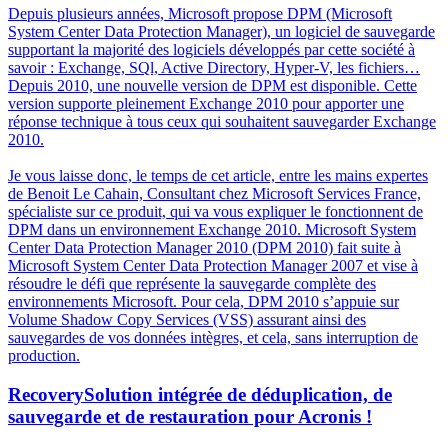
Depuis plusieurs années, Microsoft propose DPM (Microsoft
System Center Data Protection Manager), un logiciel de sauvegarde
supportant la majorité des logiciels développés par cette société à
savoir : Exchange, SQl, Active Directory, Hyper-V, les fichiers…
Depuis 2010, une nouvelle version de DPM est disponible. Cette
version supporte pleinement Exchange 2010 pour apporter une
réponse technique à tous ceux qui souhaitent sauvegarder Exchange
2010.
Je vous laisse donc, le temps de cet article, entre les mains expertes
de Benoit Le Cahain, Consultant chez Microsoft Services France,
spécialiste sur ce produit, qui va vous expliquer le fonctionnent de
DPM dans un environnement Exchange 2010. Microsoft System
Center Data Protection Manager 2010 (DPM 2010) fait suite à
Microsoft System Center Data Protection Manager 2007 et vise à
résoudre le défi que représente la sauvegarde complète des
environnements Microsoft. Pour cela, DPM 2010 s’appuie sur
Volume Shadow Copy Services (VSS) assurant ainsi des
sauvegardes de vos données intègres, et cela, sans interruption de
production.
Recovery
Solution intégrée de déduplication, de
sauvegarde et de restauration pour Acronis !