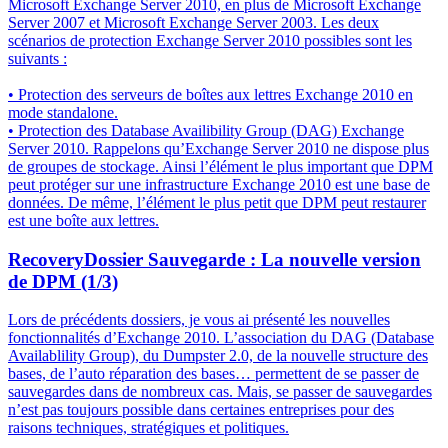
Microsoft Exchange Server 2010, en plus de Microsoft Exchange
Server 2007 et Microsoft Exchange Server 2003. Les deux
scénarios de protection Exchange Server 2010 possibles sont les
suivants :
• Protection des serveurs de boîtes aux lettres Exchange 2010 en
mode standalone.
• Protection des Database Availibility Group (DAG) Exchange
Server 2010. Rappelons qu’Exchange Server 2010 ne dispose plus
de groupes de stockage. Ainsi l’élément le plus important que DPM
peut protéger sur une infrastructure Exchange 2010 est une base de
données. De même, l’élément le plus petit que DPM peut restaurer
est une boîte aux lettres.
Recovery
Dossier Sauvegarde : La nouvelle version
de DPM (1/3)
Lors de précédents dossiers, je vous ai présenté les nouvelles
fonctionnalités d’Exchange 2010. L’association du DAG (Database
Availablility Group), du Dumpster 2.0, de la nouvelle structure des
bases, de l’auto réparation des bases… permettent de se passer de
sauvegardes dans de nombreux cas. Mais, se passer de sauvegardes
n’est pas toujours possible dans certaines entreprises pour des
raisons techniques, stratégiques et politiques.