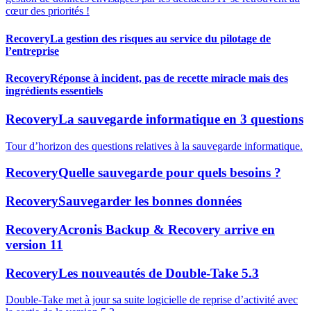
cœur des priorités !
Recovery
La gestion des risques au service du pilotage de
l’entreprise
Recovery
Réponse à incident, pas de recette miracle mais des
ingrédients essentiels
Recovery
La sauvegarde informatique en 3 questions
Tour d’horizon des questions relatives à la sauvegarde informatique.
Recovery
Quelle sauvegarde pour quels besoins ?
Recovery
Sauvegarder les bonnes données
Recovery
Acronis Backup & Recovery arrive en
version 11
Recovery
Les nouveautés de Double-Take 5.3
Double-Take met à jour sa suite logicielle de reprise d’activité avec