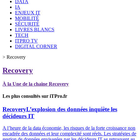
DATA
IA
ENJEUX IT
MOBILITÉ
SÉCURITÉ
LIVRES BLANCS
TECH
ITPRO TV
DIGITAL CORNER
>
Recovery
Recovery
À la Une de la chaine Recovery
Les plus consultés sur iTPro.fr
Recovery
L’explosion des données inquiète les
décideurs IT
A l’heure de la data économie, les risques de la forte croissance non
encadrée des données et leur complexité sont réels. Les stratégies de
gestion de données envisagées par les décideurs IT se retrouvent au