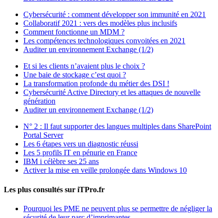
Cybersécurité : comment développer son immunité en 2021
Collaboratif 2021 : vers des modèles plus inclusifs
Comment fonctionne un MDM ?
Les compétences technologiques convoitées en 2021
Auditer un environnement Exchange (1/2)
Et si les clients n’avaient plus le choix ?
Une baie de stockage c’est quoi ?
La transformation profonde du métier des DSI !
Cybersécurité Active Directory et les attaques de nouvelle
génération
Auditer un environnement Exchange (1/2)
N° 2 : Il faut supporter des langues multiples dans SharePoint
Portal Server
Les 6 étapes vers un diagnostic réussi
Les 5 profils IT en pénurie en France
IBM i célèbre ses 25 ans
Activer la mise en veille prolongée dans Windows 10
Les plus consultés sur iTPro.fr
Pourquoi les PME ne peuvent plus se permettre de négliger la
sécurité de leur parc d’imprimantes