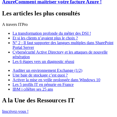
Azure
Comment maîtriser votre facture Azure !
Les articles les plus consultés
A travers ITPro
La transformation profonde du métier des DSI !
Et si les clients n’avaient plus le choix ?
N° 2 : Il faut supporter des langues multiples dans SharePoint
Portal Server
Cybersécurité Active Directory et les attaques de nouvelle
génération
Les 6 étapes vers un diagnostic réussi
Auditer un environnement Exchange (1/2)
Une baie de stockage c’est quoi ?
Activer la mise en veille prolongée dans Windows 10
Les 5 profils IT en pénurie en France
IBM i célèbre ses 25 ans
A la Une des Ressources IT
Inscrivez-vous !