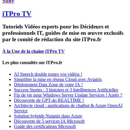
Sony
iTPro TV
Tutoriels Vidéos experts pour les Décideurs et
professionnels IT, guides de mise en œuvre exclusifs
par le comité de rédaction du site iTPro.fr
À la Une de la chaine iTPro TV
Les plus consultés sur iTPro.fr
AI Speech double toutes vos vidéos !
Simplifier la mise en réseau Cloud avec Aviatrix
Déploiement Data Zone de votre IA !
Success Stories : 3 histoires et 3 Intelligences Artificielles
Fin de vie pour Windows Server Update Services ! Après ?
Découverte de GPT-4o REALTIME !
Architecte cloud : applications de chatbot & Azure OpenAI
Service
Solution hybride Nutanix dans Azure
Découverte de 5 services IA Microsoft
Guide des certifications Microsoft