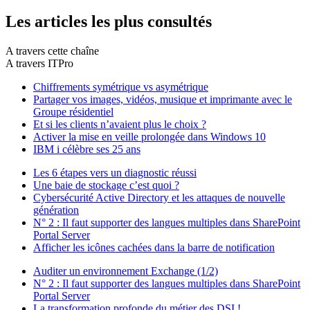
Les articles les plus consultés
A travers cette chaîne
A travers ITPro
Chiffrements symétrique vs asymétrique
Partager vos images, vidéos, musique et imprimante avec le
Groupe résidentiel
Et si les clients n’avaient plus le choix ?
Activer la mise en veille prolongée dans Windows 10
IBM i célèbre ses 25 ans
Les 6 étapes vers un diagnostic réussi
Une baie de stockage c’est quoi ?
Cybersécurité Active Directory et les attaques de nouvelle
génération
N° 2 : Il faut supporter des langues multiples dans SharePoint
Portal Server
Afficher les icônes cachées dans la barre de notification
Auditer un environnement Exchange (1/2)
N° 2 : Il faut supporter des langues multiples dans SharePoint
Portal Server
La transformation profonde du métier des DSI !