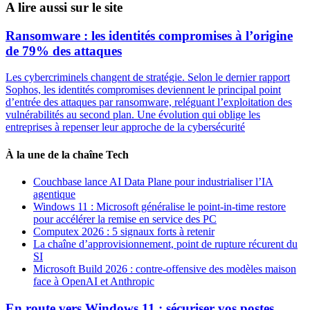
A lire aussi sur le site
Ransomware : les identités compromises à l’origine
de 79% des attaques
Les cybercriminels changent de stratégie. Selon le dernier rapport
Sophos, les identités compromises deviennent le principal point
d’entrée des attaques par ransomware, reléguant l’exploitation des
vulnérabilités au second plan. Une évolution qui oblige les
entreprises à repenser leur approche de la cybersécurité
À la une de la chaîne Tech
Couchbase lance AI Data Plane pour industrialiser l’IA
agentique
Windows 11 : Microsoft généralise le point-in-time restore
pour accélérer la remise en service des PC
Computex 2026 : 5 signaux forts à retenir
La chaîne d’approvisionnement, point de rupture récurent du
SI
Microsoft Build 2026 : contre-offensive des modèles maison
face à OpenAI et Anthropic
En route vers Windows 11 : sécuriser vos postes