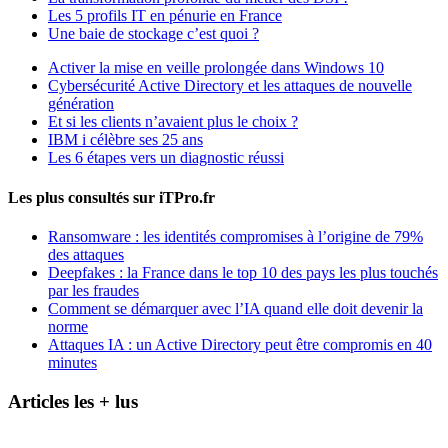
Les 5 profils IT en pénurie en France
Une baie de stockage c’est quoi ?
Activer la mise en veille prolongée dans Windows 10
Cybersécurité Active Directory et les attaques de nouvelle
génération
Et si les clients n’avaient plus le choix ?
IBM i célèbre ses 25 ans
Les 6 étapes vers un diagnostic réussi
Les plus consultés sur iTPro.fr
Ransomware : les identités compromises à l’origine de 79%
des attaques
Deepfakes : la France dans le top 10 des pays les plus touchés
par les fraudes
Comment se démarquer avec l’IA quand elle doit devenir la
norme
Attaques IA : un Active Directory peut être compromis en 40
minutes
Articles les + lus