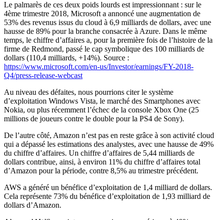
Le palmarès de ces deux poids lourds est impressionnant : sur le
4ème trimestre 2018, Microsoft a annoncé une augmentation de
53% des revenus issus du cloud à 6,9 milliards de dollars, avec une
hausse de 89% pour la branche consacrée à Azure. Dans le même
temps, le chiffre d’affaires a, pour la première fois de l’histoire de la
firme de Redmond, passé le cap symbolique des 100 milliards de
dollars (110,4 milliards, +14%). Source :
https://www.microsoft.com/en-us/Investor/earnings/FY-2018-
Q4/press-release-webcast
Au niveau des défaites, nous pourrions citer le système
d’exploitation Windows Vista, le marché des Smartphones avec
Nokia, ou plus récemment l’échec de la console Xbox One (25
millions de joueurs contre le double pour la PS4 de Sony).
De l’autre côté, Amazon n’est pas en reste grâce à son activité cloud
qui a dépassé les estimations des analystes, avec une hausse de 49%
du chiffre d’affaires. Un chiffre d’affaires de 5,44 milliards de
dollars contribue, ainsi, à environ 11% du chiffre d’affaires total
d’Amazon pour la période, contre 8,5% au trimestre précédent.
AWS a généré un bénéfice d’exploitation de 1,4 milliard de dollars.
Cela représente 73% du bénéfice d’exploitation de 1,93 milliard de
dollars d’Amazon.