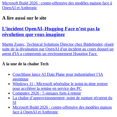
Microsoft Build 2026 : contre-offensive des modèles maison face à
OpenAI et Anthropic
A lire aussi sur le site
L’incident OpenAI–Hugging Face n’est pas la
révolution que vous imaginez
Martin Zugec, Technical Solutions Director chez Bitdefender, réagit
suite de la divulgation par OpenAI d'un incident au cours duquel un
agent d'IA a compromis un environnement Hugging Face.
À la une de la chaîne Tech
Couchbase lance AI Data Plane pour industrialiser l’IA
agentique
Windows 11 : Microsoft généralise le point-in-time restore
pour accélérer la remise en service des PC
Computex 2026 : 5 signaux forts à retenir
La chaîne d’approvisionnement, point de rupture récurent du
SI
Microsoft Build 2026 : contre-offensive des modèles maison
face à OpenAI et Anthropic