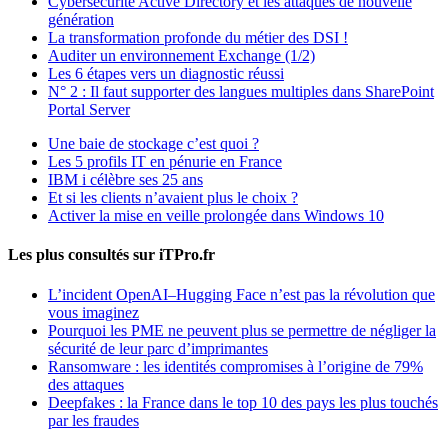
Cybersécurité Active Directory et les attaques de nouvelle
génération
La transformation profonde du métier des DSI !
Auditer un environnement Exchange (1/2)
Les 6 étapes vers un diagnostic réussi
N° 2 : Il faut supporter des langues multiples dans SharePoint
Portal Server
Une baie de stockage c’est quoi ?
Les 5 profils IT en pénurie en France
IBM i célèbre ses 25 ans
Et si les clients n’avaient plus le choix ?
Activer la mise en veille prolongée dans Windows 10
Les plus consultés sur iTPro.fr
L’incident OpenAI–Hugging Face n’est pas la révolution que
vous imaginez
Pourquoi les PME ne peuvent plus se permettre de négliger la
sécurité de leur parc d’imprimantes
Ransomware : les identités compromises à l’origine de 79%
des attaques
Deepfakes : la France dans le top 10 des pays les plus touchés
par les fraudes